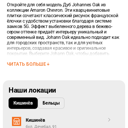
Откройте для себя модель Дуб Johannes Oak из
2
60
x
12 cм. Ее площадь составляет — 0,072 m
. В упаковке 18
коллекции Amaron Chevron. Эти кварц-виниловые
планок — 9 левые + 9 правые (общий метраж упаковки — 1,296
плитки сочетают классический рисунок французской
2
m
).
ёлочки с удобством установки благодаря системе
замков 5G. Эффект выбеленного дерева в бежево-
Единица измерения напольных покрытий — квадратный
сером оттенке придаёт интерьеру уникальный и
метр.
Добавьте точный метраж в корзину используя точку
современный вид. Johann Oak идеально подходит как
между цифрами, в зависимости от площадью планок.
для городских пространств, так и для уютных
интерьеров, создавая красивое и оригинальное
покрытие. Выберите Johann Oak, чтобы добавить
вашему интерьеру элегантность и стиль, а также
ЧИТАТЬ БОЛЬШЕ
насладиться простотой установки.
Оцените непревзойденную эстетику кварц-виниловой
Наши локации
плитки Amaron Chevron Дуб Йоханнес, которая
объединяет красоту натурального дуба и
современный дизайн. Вдохновленные
Кишинёв
Бельцы
произведениями Йоханнеса Вермеера, эти панели
выделяются гармоничным сочетанием холодных и
теплых тонов и уникальной текстурой, изменяющейся
Кишинёв
в зависимости от освещения и времени суток.
бул. Дечебал, 91