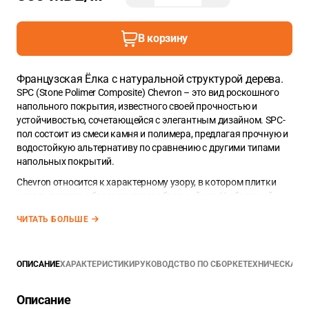
В корзину
Французская Ёлка с натуральной структурой дерева.
SPC (Stone Polimer Composite) Chevron – это вид роскошного
напольного покрытия, известного своей прочностью и
устойчивостью, сочетающейся с элегантным дизайном. SPC-
пол состоит из смеси камня и полимера, предлагая прочную и
водостойкую альтернативу по сравнению с другими типами
напольных покрытий.
Chevron относится к характерному узору, в котором плитки
укладываются, образуя зигзагообразный или V-образный
узор. Этот узор часто предпочитают для изысканных
ЧИТАТЬ БОЛЬШЕ
интерьеров, придавая помещениям современный и
динамичный вид.
Оцените непревзойденную эстетику кварц-виниловой плитки
ОПИСАНИЕ
ХАРАКТЕРИСТИКИ
РУКОВОДСТВО ПО СБОРКЕ
ТЕХНИЧЕСКАЯ 
Amaron Chevron Дуб Йоханнес, которая объединяет красоту
натурального дуба и современный дизайн.
Описание
Планка SPC из коллекции AMARON
Chevron
имеет размеры