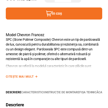
În coș
Model Chevron Francez
SPC (Stone Polimer Composite) Chevron este un tip de pardoseală
de lux, cunoscută pentru durabilitatea și rezistența sa, combinată
cu un design elegant. Pardoseala SPC este compusă dintr-un
amestec de piatră și polimer, oferind o alternativă robustă și
rezistentă la apă în comparație cu alte tipuri de pardoseli.
Chevron se referă la modelul caracteristic în care plăcile sunt
aranjate, formând un model în zig-zag sau în formă de „V”. Acest
model este adesea preferat pentru designurile interioare sofisticate,
CITEȘTE MAI MULT
adăugând un aspect modern și dinamic spațiilor.
Descoperiți estetica de neegalat a plăcilor de cuarț-vinil Amaron
Chevron Stejar Johannes, care combină frumusețea stejarului
DESCRIERE
CARACTERISTICI
INSTRUCȚIE DE MONTARE
FIȘA TEHNICĂ
CATAL
natural cu un design modern.
Descriere
Plăcile SPC din colecția
Amaron Chevron
au dimensiunile de 60
x
12