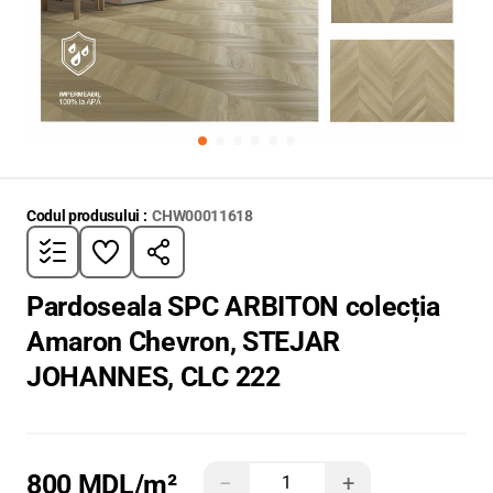
Codul produsului :
CHW00011618
Pardoseala SPC ARBITON colecția
Amaron Chevron, STEJAR
JOHANNES, CLC 222
800 MDL
/m²
−
+