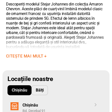
2
cm cu suprafața de 0,072 m
. Cutia cu AMARON Chevron conține
Descoperiți modelul Stejar Johannes din colecția Amaron
18 plăci dintre care 9 buc. de stânga și 9 buc. de dreapta și face
Chevron. Aceste plăci de cuarț-vinil îmbină modelul clasic
2
de ornament francez cu ușurința instalării datorită
1,296 m
sistemului de prindere 5G. Efectul de lemn albicios în
Unitatea de măsură pentru pardoseli este metrul pătrat.
Adăugați
nuanțe de bej și gri conferă interiorului un aspect unic și
în coș metrajul necesar, cu zecimale utilizând punct între cifre.
modern. Stejar Johannes este ideal atât pentru spații
urbane, cât și pentru interioare confortabile, creând o
pardoseală frumoasă și originală. Alegeți Stejar Johannes
pentru a adăuga eleganță și stil interiorului dvs.,
bucurându-vă totodată de ușurința instalării.
CITEȘTE MAI MULT
Descoperiți estetica de neegalat a plăcilor de cuarț-vinil
Amaron Chevron Stejar Johannes, care combină
frumusețea stejarului natural cu un design modern.
Locațiile noastre
Inspirate de operele lui Johannes Vermeer, aceste panouri
se remarcă prin armonia dintre tonurile reci și calde și
textura unică, care se schimbă în funcție de iluminare și
Chișinău
Bălți
momentul zilei.
Caracteristicile Produsului
Chișinău
Plăcile Stejar Johannes au pori negativi și o suprafață
Bd. Decebal 91