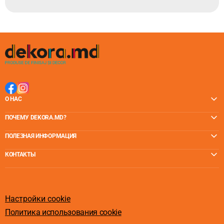
Кронштейн карниза для штор надежно крепится к
стене с помощью трех шурупов (входят в комплект).
Выбирайте наиболее подходящий для предметов
интерьера (люстры, текстиль, мебель) цвет.
Обычно для формирования набора карниза,
достаточно двух кронштейнов, но при установке
длинных и узких труб необходимо усилить середину и
каждое соединение дополнительным кронштейном.
О НАС
ПОЧЕМУ DEKORA.MD?
ПОЛЕЗНАЯ ИНФОРМАЦИЯ
КОНТАКТЫ
Настройки cookie
Политика использования cookie