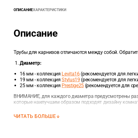
ОПИСАНИЕ
ХАРАКТЕРИСТИКИ
Описание
Трубы для карнизов отличаются между собой. Обратит
Диаметр:
16 мм - коллекция
Levita16
(рекомендуется для легки
19 мм - коллекция
Stylus19
(рекомендуется для легки
25 мм - коллекция
Prestige25
(рекомендуется для ср
ВНИМАНИЕ, для каждого диаметра предусмотрены раз
которые наилучшим образом подходят дизайну комна
Длина:
ЧИТАТЬ БОЛЬШЕ
1,6 м
2,0 м
2.4 м