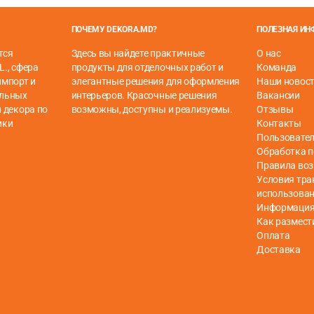
ткости. Они называются
RITORTO
. Таким образом, самая тонка
 трубы RITORTO, спокойно можно повесить тяжелые шторы.
ПОЧЕМУ DEKORA.MD?
ПОЛЕЗНАЯ И
ор, добавьте
кронштейн
для дополнительной поддержки.
тся
Здесь вы найдете практичные
О нас
L., сфера
продукты для отделочных работ и
Команда
импорт и
элегантные решения для оформления
Наши новос
ельных
интерьеров. Красочные решения
Вакансии
 декора по
возможны, доступны и реализуемы.
Отзывы
ики
Контакты
Пользовател
Обработка 
Правила воз
Условия тра
использова
Информация 
Как размест
Оплата
Доставка