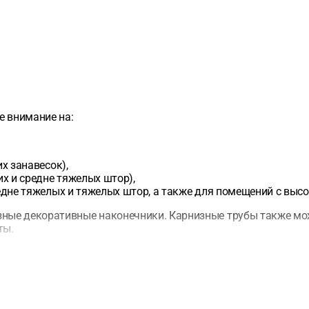
е внимание на:
х занавесок),
х и средне тяжелых штор),
едне тяжелых и тяжелых штор, а также для помещений с выс
ные декоративные наконечники. Карнизные трубы также мож
ты.