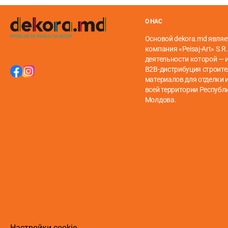
Витые трубы прочнее, чем гладкие, за счет ребер жес
средне тяжелых штор. А на 19-мм и 25-миллиметровые
О НАС
Если вы предпочитаете гладкую трубу для тяжелых шт
Основой dekora.md являе
компания «Peisaj-Art» S.R.
деятельности которой — 
B2B-дистрибуция строит
материалов для отделки и
всей территории Республ
Молдова.
Настройки cookie