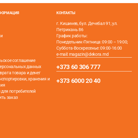
я, 16-мм труба RITORTO, прекрасно подходит даже для
НФОРМАЦИЯ
КОНТАКТЫ
г. Кишинев, бул. Дечебал 91; ул.
Петрикань 86
ти
График работы:
Понедельник-Пятница: 09:00 – 19:00;
Суббота-Воскресенье: 09:00-16:00
e-mail: magazin@dekora.md
ьское соглашение
+373 60 306 777
персональных данных
врата товара и денег
нспортировки, хранения и
+373 6000 20 40
ния
для потребителей
ить заказ