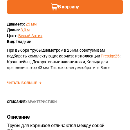
В корзину
Диаметр:
25 мм
Длина:
3,0 м
Цвет:
Белый Антик
Вид:
Гладкий
При выбора трубы диаметром в 25 мм, советуем вам
подбирать комплектующие карниза из коллекции
Prestige25
:
Кронштейны, Декоративные наконечники, Кольца для
крепления штор 43 мм. Так же, советуем обратить Ваше
внимание на
Декоративные элементы для фиксации штор
.
ЧИТАТЬ БОЛЬШЕ
ОПИСАНИЕ
ХАРАКТЕРИСТИКИ
Описание
Трубы для карнизов отличаются между собой.