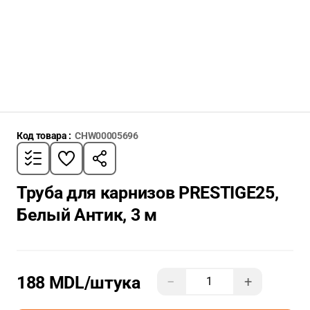
Код товара :
CHW00005696
Труба для карнизов PRESTIGE25,
Белый Антик, 3 м
188 MDL
/штука
−
+