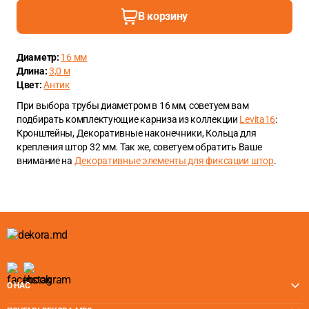
В корзину
Диаметр:
16 мм
Длина:
3,0 м
Цвет:
Антик
При выбора трубы диаметром в 16 мм, советуем вам
подбирать комплектующие карниза из коллекции
Levita16
:
Кронштейны, Декоративные наконечники, Кольца для
крепления штор 32 мм. Так же, советуем обратить Ваше
внимание на
Декоративные элементы для фиксации штор
.
О НАС