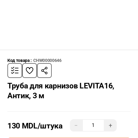
Код товара :
CHW00000646
Труба для карнизов LEVITA16,
Антик, 3 м
130 MDL
/штука
−
+