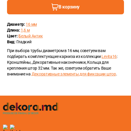
В корзину
Диаметр:
16 мм
Длина:
1,6 м
Цвет:
Белый Антик
Вид:
Гладкий
При выбора трубы диаметром в 16 мм, советуем вам
подбирать комплектующие карниза из коллекции
Levita16
:
Кронштейны, Декоративные наконечники, Кольца для
крепления штор 32 мм. Так же, советуем обратить Ваше
внимание на
Декоративные элементы для фиксации штор
.