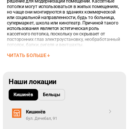
решение для модернизации помещений. Кассетные
потолки могут использоваться в жилых помещениях,
но чаще они монтируются в зданиях коммерческой
или социальной направленности, будь то больница,
супермаркет, школа или кинотеатр. Причиной такого
использования является эстетическая роль
кассетного потолка, поскольку он скрывает от
посторонних глаз электроустановку, необработанный
потолок, балки, ригеля и вентшахты.
ЧИТАТЬ БОЛЬШЕ
СОДЕРЖИМОЕ ПРОДУКТА
Плита из каменной ваты
Наши локации
Гладкая белая поверхность
Экономичное решение по звукопоглощению (NRC =
0,60)
Кишинёв
Бельцы
Противопожарная эффективность - класс A1
Легкая панель, легко переносить и устанавливать
Видимая поверхность: Стекловолокно, окрашенное
Кишинёв
в белый цвет
Задняя сторона: покрытие из стекловолокна.
бул. Дечебал, 91
ОБЛАСТИ ИСПОЛЬЗОВАНИЯ