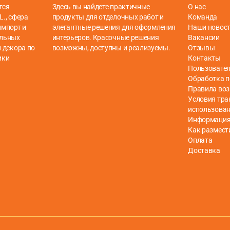
тся
Здесь вы найдете практичные
О нас
L., сфера
продукты для отделочных работ и
Команда
импорт и
элегантные решения для оформления
Наши новос
ельных
интерьеров. Красочные решения
Вакансии
 декора по
возможны, доступны и реализуемы.
Отзывы
ики
Контакты
Пользовател
Обработка 
Правила воз
Условия тра
использова
Информация 
Как размест
Оплата
Доставка