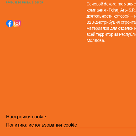
Основой dekora.md являе
компания «Peisaj-Art» S.R.
деятельности которой — 
B2B-дистрибуция строит
материалов для отделки и
всей территории Республ
Молдова.
Настройки cookie
Политика использования cookie