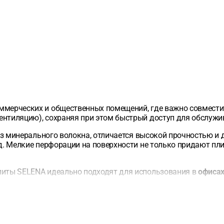
ммерческих и общественных помещений, где важно совместит
ентиляцию), сохраняя при этом быстрый доступ для обслужи
из минерального волокна, отличается высокой прочностью и
од. Мелкие перфорации на поверхности не только придают пли
плиты SELENA идеально подходят для использования в
офисах