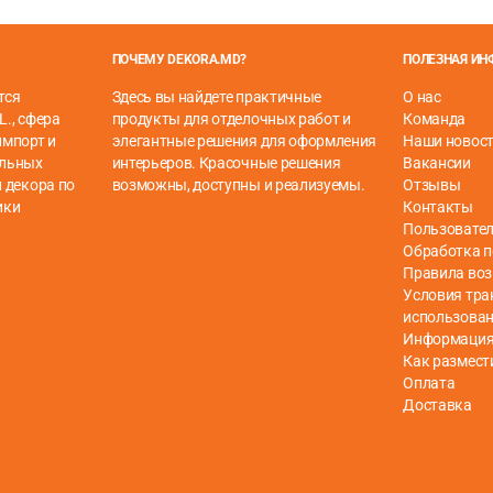
ПОЧЕМУ DEKORA.MD?
ПОЛЕЗНАЯ И
тся
Здесь вы найдете практичные
О нас
L., сфера
продукты для отделочных работ и
Команда
импорт и
элегантные решения для оформления
Наши новос
ельных
интерьеров. Красочные решения
Вакансии
 декора по
возможны, доступны и реализуемы.
Отзывы
ики
Контакты
Пользовател
Обработка 
Правила воз
Условия тра
использова
Информация 
Как размест
Оплата
Доставка