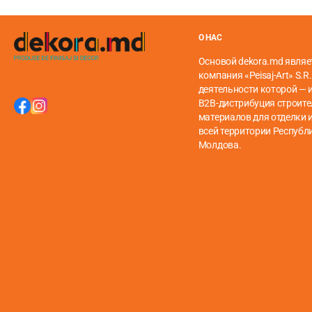
О НАС
Основой dekora.md являе
компания «Peisaj-Art» S.R.
деятельности которой — 
B2B-дистрибуция строит
материалов для отделки и
всей территории Республ
Молдова.