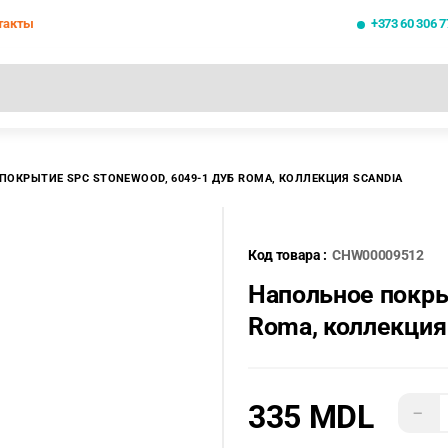
такты
+373 60 306 7
езультаты поиска [0 товаров]
ПОКРЫТИЕ SPC STONEWOOD, 6049-1 ДУБ ROMA, КОЛЛЕКЦИЯ SCANDIA
Код товара :
CHW00009512
Напольное покр
Roma, коллекци
335 MDL
−