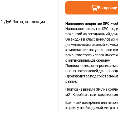
В корзину
Напольное покрытие SPC – со
Напольное покрытие SPC – од
покрытий на сегодняшний день
Он входит в класс виниловых н
(каменно-пластиковый компози
композита из натурального ка
покрытие этого класса имеет ж
с интенсивным движением.
Полностью водонепроницаемый,
новых показателей для повсед
Производство под собственны
рынке.
Плитки из винила SPC из колле
м2 . Коробка с плитками из ко
Единицей измерения для напол
корзину необходимый метраж 