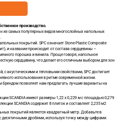
бственное производство.
ин из самых популярных видов многослойных напольных
.
апольных покрытий. SPC означает Stone Plastic Composite
т), и название происходит от состава сердцевины –
менного порошка и винила. Проще говоря, напольное
есткую сердцевину, что делает его отличным выбором для зон
 с акустическими и тепловыми свойствами, SPC достигает
невного использования в ритме современной жизни.
м брендом позволяет нам предлагать лучшие варианты на
кции SCANDIA имеют размеры 1,22 x 0,229 м с площадью 0,279
ллекции SCANDIA содержит 8 плиток и составляет 2,235 м2
ьных покрытий является квадратный метр. Добавьте в
с десятичными дробями, используя точку между цифрами.