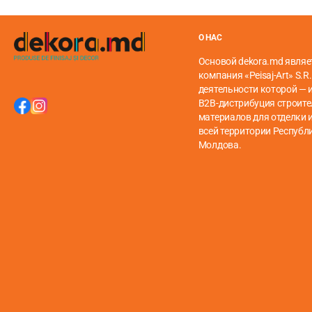
О НАС
Основой dekora.md являе
Форма.
Представляет собой модульное покрытие с защ
компания «Peisaj-Art» S.R.
деятельности которой — 
Структура напольного покрытия STONEWOOD SPC:
B2B-дистрибуция строит
материалов для отделки и
Двойной слой УФ-покрытия
всей территории Республ
Молдова.
Слой износа
Декоративный слой
Основа из смеси минералов и полимеров
Технические характеристики —
см. Здесь.