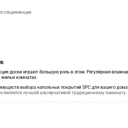
АЯ СПЕЦИФИКАЦИЯ
в:
укция доски играют большую роль в этом. Регулярная влажна
и жилых комнатах.
имуществ выбора напольных покрытий SPC для вашего дома.
же является лучшей альтернативой традиционному ламинату.
напольное покрытие SPC будет наиболее удобным для вас. Гл
спылителем и другими жидкими чистящими средствами.
ую толщину планок, замки SPC чрезвычайно прочные, делая
твляется на жесткое, зафиксированное и выровненное осно