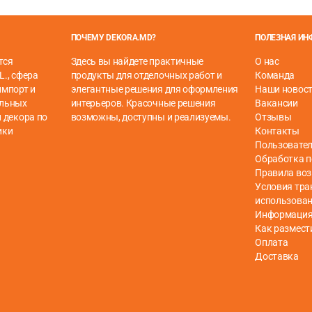
ПОЧЕМУ DEKORA.MD?
ПОЛЕЗНАЯ И
тся
Здесь вы найдете практичные
О нас
елкивающейся системой, для плавающего пола, аналогичног
L., сфера
продукты для отделочных работ и
Команда
импорт и
элегантные решения для оформления
Наши новос
ельных
интерьеров. Красочные решения
Вакансии
 декора по
возможны, доступны и реализуемы.
Отзывы
ики
Контакты
Пользовател
Обработка 
Правила воз
Условия тра
использова
Информация 
Как размест
Оплата
Доставка