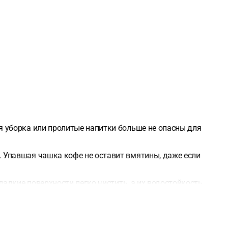
я уборка или пролитые напитки больше не опасны для
 Упавшая чашка кофе не оставит вмятины, даже если
адкие поверхности легко чистить, а их водостойкость
 конструкцию пола максимально устойчивой и
вание, с допустимыми перепадами максимум 2 мм на 2