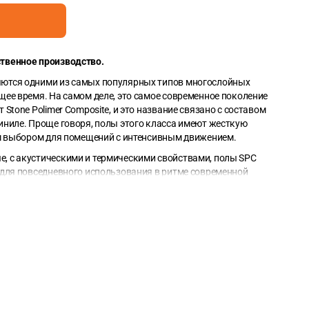
ственное производство.
ются одними из самых популярных типов многослойных
щее время. На самом деле, это самое современное поколение
Stone Polimer Composite, и это название связано с составом
иниле. Проще говоря, полы этого класса имеют жесткую
ым выбором для помещений с интенсивным движением.
, с акустическими и термическими свойствами, полы SPC
 для повседневного использования в ритме современной
м брендом позволяет нам делать лучшие предложения на
из коллекции SCANDIA имеют размеры 1,22 m*0,229 m.
2
0,279m
. В упаковке 8 досок (общий метраж упаковки — 2,235
 покрытий — квадратный метр.
Добавьте точный метраж в
ду цифрами, в зависимости от площадью планок.