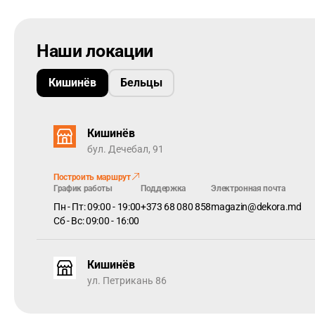
метра.
Коллекция SCANDIA имеет запатентованный
click Välin
короткой, а затем по длинной стороне.
Наши локации
Красивый, натуральный внешний вид дерева
— очень 
словно сделан из натуральной древесины.
Кишинёв
Бельцы
Кишинёв
бул. Дечебал, 91
Построить маршрут
График работы
Поддержка
Электронная почта
Пн - Пт: 09:00 - 19:00
+373 68 080 858
magazin@dekora.md
Сб - Вс: 09:00 - 16:00
Кишинёв
ул. Петрикань 86