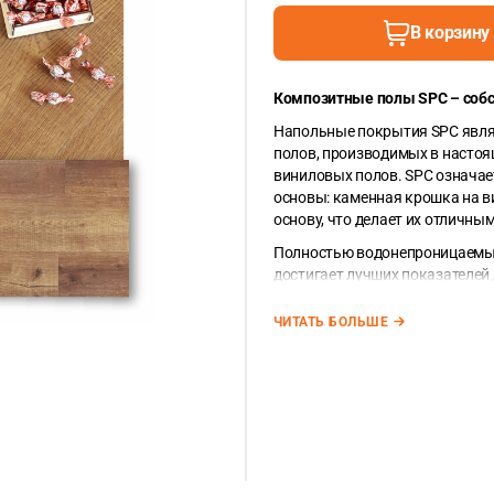
В корзину
Композитные полы SPC
– соб
Напольные покрытия SPC явля
полов, производимых в настоя
виниловых полов. SPC означает 
основы: каменная крошка на в
основу, что делает их отличн
Полностью водонепроницаемые
достигает лучших показателей
жизни.
Производство под собственны
ЧИТАТЬ БОЛЬШЕ
рынке.
Каменно-виниловые доски SPC 
Площадь доски составляет — 
2
m
).
Единица измерения напольных
корзину используя точку меж