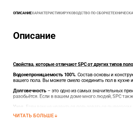
ОПИСАНИЕ
ХАРАКТЕРИСТИКИ
РУКОВОДСТВО ПО СБОРКЕ
ТЕХНИЧЕСК
Описание
Свойства, которые отличают SPC от других типов поло
Водонепроницаемость 100%
. Состав основы и констр
вашего пола. Вы можете смело соединить пол в кухне 
Долговечность
– это одно из самых значительных пре
разобьётся. Если в вашем доме много людей, SPC так
Уход.
Если вам не нравиться пользоваться пылесосом, 
позволяет без опасений пользоваться швабрами с ра
ЧИТАТЬ БОЛЬШЕ
Прочное замковое соединение
— несмотря на небольш
долговечной. Укладка каменного SPC покрытия осущес