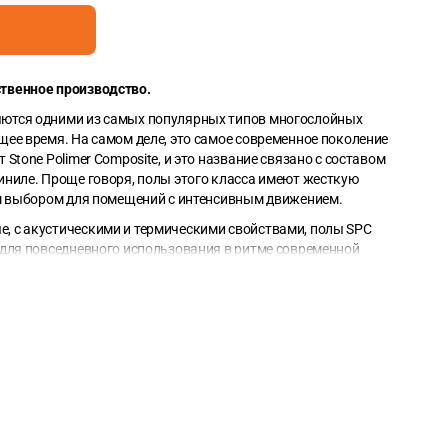
ственное производство.
ются одними из самых популярных типов многослойных
щее время. На самом деле, это самое современное поколение
Stone Polimer Composite, и это название связано с составом
иниле. Проще говоря, полы этого класса имеют жесткую
ым выбором для помещений с интенсивным движением.
, с акустическими и термическими свойствами, полы SPC
 для повседневного использования в ритме современной
м брендом позволяет нам делать лучшие предложения на
из коллекции SCANDIA имеют размеры 1,22 m*0,229 m.
2
0,279m
. В упаковке 8 досок (общий метраж упаковки — 2,235
 покрытий — квадратный метр.
Добавьте точный метраж в
ду цифрами, в зависимости от площадью планок.