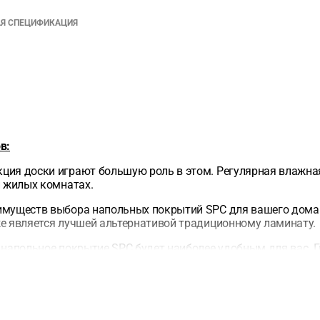
АЯ СПЕЦИФИКАЦИЯ
в:
укция доски играют большую роль в этом. Регулярная влажна
и жилых комнатах.
имуществ выбора напольных покрытий SPC для вашего дома.
же является лучшей альтернативой традиционному ламинату.
напольное покрытие SPC будет наиболее удобным для вас. Гл
спылителем и другими жидкими чистящими средствами.
ую толщину планок, замки SPC чрезвычайно прочные, делая
твляется на жесткое, зафиксированное и выровненное осно