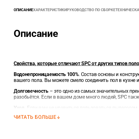
ОПИСАНИЕ
ХАРАКТЕРИСТИКИ
РУКОВОДСТВО ПО СБОРКЕ
ТЕХНИЧЕСК
Описание
Свойства, которые отличают SPC от других типов поло
Водонепроницаемость 100%
. Состав основы и констр
вашего пола. Вы можете смело соединить пол в кухне 
Долговечность
– это одно из самых значительных пре
разобьётся. Если в вашем доме много людей, SPC так
Уход.
Если вам не нравиться пользоваться пылесосом, 
позволяет без опасений пользоваться швабрами с ра
ЧИТАТЬ БОЛЬШЕ
Прочное замковое соединение
— несмотря на небольш
долговечной. Укладка каменного SPC покрытия осущес
метра.