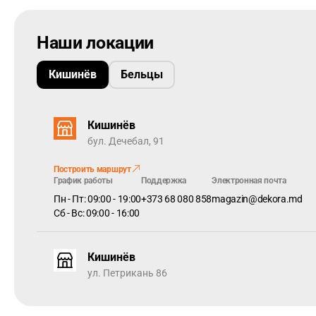
Коллекция SCANDIA имеет запатентованный
click Välin
короткой, а затем по длинной стороне.
Наши локации
Красивый, натуральный внешний вид дерева
— очень 
словно сделан из натуральной древесины.
Кишинёв
Бельцы
Кишинёв
бул. Дечебал, 91
Построить маршрут
График работы
Поддержка
Электронная почта
Пн - Пт: 09:00 - 19:00
+373 68 080 858
magazin@dekora.md
Сб - Вс: 09:00 - 16:00
Кишинёв
ул. Петрикань 86