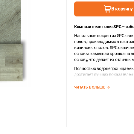
В корзину
Композитные полы SPC
– соб
Напольные покрытия SPC явля
полов, производимых в настоя
виниловых полов. SPC означает 
основы: каменная крошка на в
основу, что делает их отличн
Полностью водонепроницаемые
достигает лучших показателей
жизни.
Производство под собственны
ЧИТАТЬ БОЛЬШЕ
рынке.
Каменно-виниловые доски SPC 
Площадь доски составляет — 
2
m
).
Единица измерения напольных
корзину используя точку меж