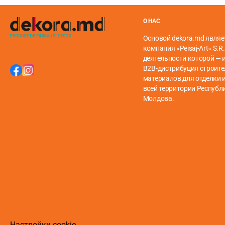
О НАС
Основой dekora.md являе
Форма.
Представляет собой модульное покрытие с защ
компания «Peisaj-Art» S.R.
деятельности которой — 
Структура напольного покрытия STONEWOOD SPC:
B2B-дистрибуция строит
материалов для отделки и
Двойной слой УФ-покрытия
всей территории Республ
Молдова.
Слой износа
Декоративный слой
Основа из смеси минералов и полимеров
Технические характеристики —
см. Здесь.
Настройки cookie