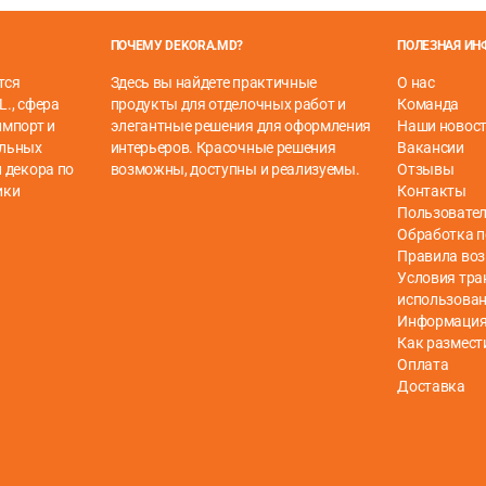
ПОЧЕМУ DEKORA.MD?
ПОЛЕЗНАЯ И
тся
Здесь вы найдете практичные
О нас
елкивающейся системой, для плавающего пола, аналогичног
L., сфера
продукты для отделочных работ и
Команда
импорт и
элегантные решения для оформления
Наши новос
ельных
интерьеров. Красочные решения
Вакансии
 декора по
возможны, доступны и реализуемы.
Отзывы
ики
Контакты
Пользовател
Обработка 
Правила воз
Условия тра
использова
Информация 
Как размест
Оплата
Доставка