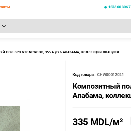
такты
+373 60 306 7
се результаты поиска [0 товаров]
Й ПОЛ SPC STONEWOOD, 355-6 ДУБ АЛАБАМА, КОЛЛЕКЦИЯ СКАНДИЯ
Код товара :
CHW00012021
Композитный по
Алабама, колле
335 MDL
/м²