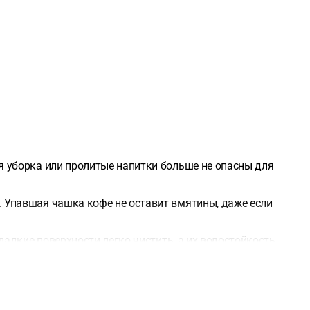
я уборка или пролитые напитки больше не опасны для
 Упавшая чашка кофе не оставит вмятины, даже если
адкие поверхности легко чистить, а их водостойкость
 конструкцию пола максимально устойчивой и
вание, с допустимыми перепадами максимум 2 мм на 2