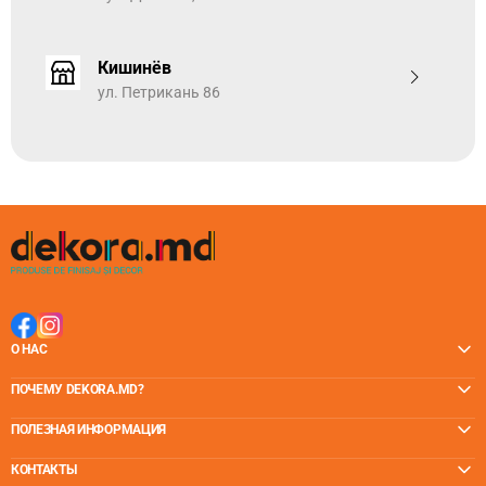
Прочное замковое соединение
— несмотря на
небольшую толщину планок, замки SPC чрезвычайно
Кишинёв
прочные, делая конструкцию пола максимально
устойчивой и долговечной. Укладка каменного SPC
ул. Петрикань 86
покрытия осуществляется на жесткое,
зафиксированное и выровненное основание, с
допустимыми перепадами максимум 2 мм на 2 метра.
Коллекция SCANDIA имеет запатентованный
click
Välinge 2G
тип «
Angle click
». Этот способ укладки
предполагает соединение планок защелкиванием под
углом сначала по короткой, а затем по длинной
стороне.
Красивый, натуральный внешний вид дерева
— очень
точная имитация красивейших видов древесины.
Нежная и теплая поверхность - к полу приятно
О НАС
прикасаться, он словно сделан из натуральной
древесины.
ПОЧЕМУ DEKORA.MD?
ПОЛЕЗНАЯ ИНФОРМАЦИЯ
КОНТАКТЫ