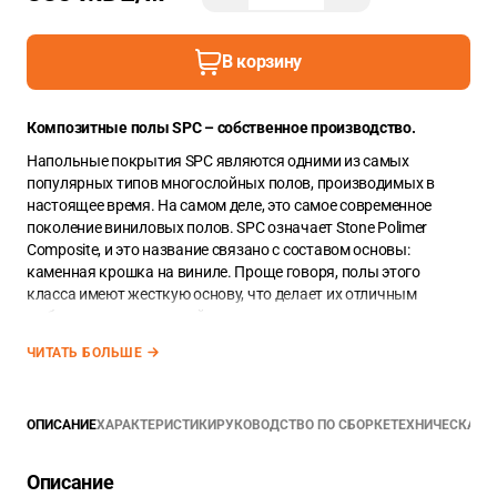
В корзину
Композитные полы SPC
– собственное производство.
Напольные покрытия SPC являются одними из самых
популярных типов многослойных полов, производимых в
настоящее время. На самом деле, это самое современное
поколение виниловых полов. SPC означает Stone Polimer
Composite, и это название связано с составом основы:
каменная крошка на виниле. Проще говоря, полы этого
класса имеют жесткую основу, что делает их отличным
выбором для помещений с интенсивным движением.
Полностью водонепроницаемые, с акустическими и
ЧИТАТЬ БОЛЬШЕ
термическими свойствами, полы SPC достигает лучших
показателей для повседневного использования в ритме
современной жизни.
ОПИСАНИЕ
ХАРАКТЕРИСТИКИ
РУКОВОДСТВО ПО СБОРКЕ
ТЕХНИЧЕСКАЯ 
Производство под собственным брендом позволяет нам
делать лучшие предложения на рынке.
Описание
Каменно-виниловые доски SPC из коллекции SCANDIA имеют