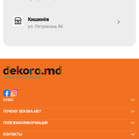
практичность.
Эти полы адаптируются к характеру и образу жизни
Кишинёв
членов семьи и могут выдерживать маленьких детей,
домашних животных, разливы и долгие часы танцев.
ул. Петрикань 86
НАСТОЯЩАЯ ДРЕВЕСНАЯ СТРУКТУРА - уникальная
глубина щелчкового SPC винилового напольного
покрытия
Уникальная техника прессования обеспечивает
минимальное повторение рисунка, обеспечивая
сверхъестественный эффект. Структура натурального
дерева придает гиперестественный вид, усиленный
матовой элегантной отделкой. Технология EIR
обеспечивает тактильное отражение всех деталей
рисунка на поверхности, добавляя аутентичности всей
О НАС
коллекции.
ПОЧЕМУ DEKORA.MD?
ПОЛЕЗНАЯ ИНФОРМАЦИЯ
КОНТАКТЫ