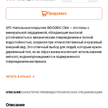
Предзаказ
SPC Напольные покрытия WOODRIC Click — это полы с
минеральной сердцевиной, обладающие высокой
устойчивостью к механическим повреждениям и полной
водостойкостью, сохраняя при этом естественный и красивый
внешний вид. Это отличный выбор для людей, которым нужен
деревянный пол, но их образ жизни исключает использование
мягкого, водонепроницаемого и подверженного
повреждениям материала.
Кроме того, виниловые полы Woodric имеют уникальный
титановый нано-слой ANTISCRATCH, который повышает их
ЧИТАТЬ БОЛЬШЕ
устойчивость к царапинам на 30% по сравнению с обычными
напольными покрытиями.
Планка SPC из коллекции WOODRIC имеет размеры
ОПИСАНИЕ
ХАРАКТЕРИСТИКИ
ВИДЕО
ТЕХНИЧЕСКАЯ СПЕЦИФИКАЦИЯ
ИНС
2
1,22m*0,229m. Ее площадь составляет — 0,279m
. В упаковке
2
8 планок (общий метраж упаковки — 2,235 m
)
Описание