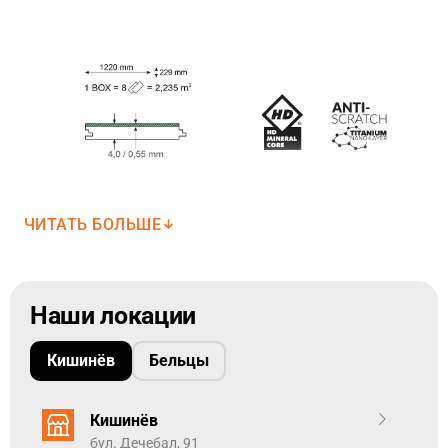
Единица измерения напольных покрытий — квадратный
метр.
Добавьте точный метраж в корзину используя точку
между цифрами.
ЧИТАТЬ БОЛЬШЕ
Наши локации
См. здесь -
Технические характеристики
Woodric
Кишинёв
Бельцы
Коллекция виниловых напольных покрытий Arbiton
WOODRIC предназначена для удовлетворения
Кишинёв
потребностей тех, кто ищет в своем напольном
покрытии не только красоту и уникальность, но и
бул. Дечебал, 91