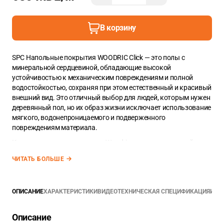
В корзину
SPC Напольные покрытия WOODRIC Click — это полы с
минеральной сердцевиной, обладающие высокой
устойчивостью к механическим повреждениям и полной
водостойкостью, сохраняя при этом естественный и красивый
внешний вид. Это отличный выбор для людей, которым нужен
деревянный пол, но их образ жизни исключает использование
мягкого, водонепроницаемого и подверженного
повреждениям материала.
Кроме того, виниловые полы Woodric имеют уникальный
титановый нано-слой ANTISCRATCH, который повышает их
ЧИТАТЬ БОЛЬШЕ
устойчивость к царапинам на 30% по сравнению с обычными
напольными покрытиями.
Планка SPC из коллекции WOODRIC имеет размеры
ОПИСАНИЕ
ХАРАКТЕРИСТИКИ
ВИДЕО
ТЕХНИЧЕСКАЯ СПЕЦИФИКАЦИЯ
ИНС
2
1,22m*0,229m. Ее площадь составляет — 0,279m
. В упаковке
2
8 планок (общий метраж упаковки — 2,235 m
)
Описание