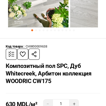
Код товара :
CHW00009638
Композитный пол SPC, Дуб
Whitecreek, Арбитон коллекция
WOODRIC CW175
630 MDL
/м²
−
+