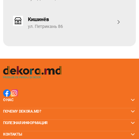
практичность.
Эти полы адаптируются к характеру и образу жизни
Кишинёв
членов семьи и могут выдерживать маленьких детей,
домашних животных, разливы и долгие часы танцев.
ул. Петрикань 86
НАСТОЯЩАЯ ДРЕВЕСНАЯ СТРУКТУРА - уникальная
глубина щелчкового SPC винилового напольного
покрытия
Уникальная техника прессования обеспечивает
минимальное повторение рисунка, обеспечивая
сверхъестественный эффект. Структура натурального
дерева придает гиперестественный вид, усиленный
матовой элегантной отделкой. Технология EIR
обеспечивает тактильное отражение всех деталей
рисунка на поверхности, добавляя аутентичности всей
О НАС
коллекции.
ПОЧЕМУ DEKORA.MD?
ПОЛЕЗНАЯ ИНФОРМАЦИЯ
КОНТАКТЫ