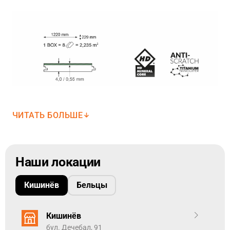
Единица измерения напольных покрытий — квадратный
метр.
Добавьте точный метраж в корзину используя точку
между цифрами.
ЧИТАТЬ БОЛЬШЕ
Наши локации
См. здесь -
Технические характеристики
Woodric
Кишинёв
Бельцы
Коллекция виниловых напольных покрытий Arbiton
WOODRIC предназначена для удовлетворения
Кишинёв
потребностей тех, кто ищет в своем напольном
покрытии не только красоту и уникальность, но и
бул. Дечебал, 91