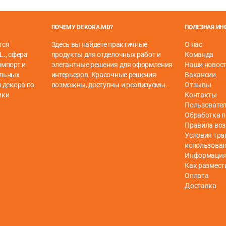
ПОЧЕМУ DEKORA.MD?
ПОЛЕЗНАЯ И
тся
Здесь вы найдете практичные
О нас
L., сфера
продукты для отделочных работ и
Команда
импорт и
элегантные решения для оформления
Наши новос
ельных
интерьеров. Красочные решения
Вакансии
 декора по
возможны, доступны и реализуемы.
Отзывы
ики
Контакты
Пользовател
Обработка 
Правила воз
Условия тра
использова
Информация 
дных минералов горных пород и современных полимеров. Он 
Как размест
й (HD Mineral Core) красивы, как дерево, и практичны, как
Оплата
 напоминают плитку.
Доставка
лонников, а пользователи, помимо внешнего вида и практич