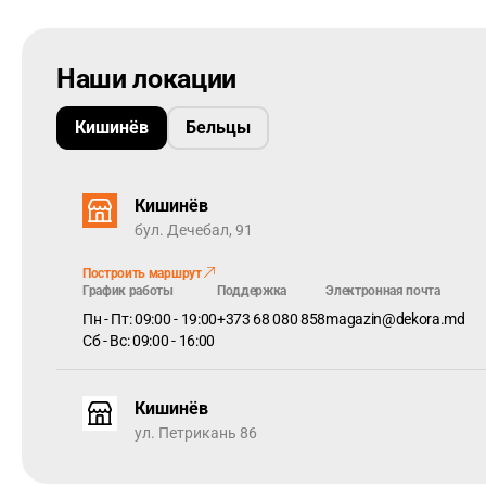
Наши локации
Кишинёв
Бельцы
См. здесь -
Технические характеристики
Woodric
Коллекция виниловых напольных покрытий Arbiton WOO
красоту и уникальность, но и практичность.
Кишинёв
бул. Дечебал, 91
Эти полы адаптируются к характеру и образу жизни ч
НАСТОЯЩАЯ ДРЕВЕСНАЯ СТРУКТУРА - уникальная глуб
Построить маршрут
График работы
Поддержка
Электронная почта
Уникальная техника прессования обеспечивает минима
Пн - Пт: 09:00 - 19:00
+373 68 080 858
magazin@dekora.md
гиперестественный вид, усиленный матовой элегантной
Сб - Вс: 09:00 - 16:00
аутентичности всей коллекции.
Кишинёв
ул. Петрикань 86