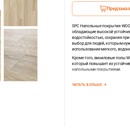
Предзаказ
SPC Напольные покрытия WOODR
обладающие высокой устойчив
водостойкостью, сохраняя при
выбор для людей, которым нуж
использование мягкого, водо
Кроме того, виниловые полы W
который повышает их устойчи
напольными покрытиями.
Планка SPC из коллекции WOOD
2
ЧИТАТЬ БОЛЬШЕ
0,279m
. В упаковке 8 планок
Единица измерения напольных
корзину используя точку меж