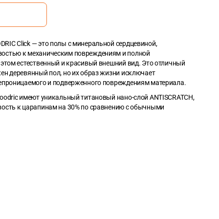
IC Click — это полы с минеральной сердцевиной,
остью к механическим повреждениям и полной
 этом естественный и красивый внешний вид. Это отличный
ен деревянный пол, но их образ жизни исключает
непроницаемого и подверженного повреждениям материала.
oodric имеют уникальный титановый нано-слой ANTISCRATCH,
вость к царапинам на 30% по сравнению с обычными
RIC имеет размеры 1,22m*0,229m. Ее площадь составляет —
2
 (общий метраж упаковки — 2,235 m
)
 покрытий — квадратный метр.
Добавьте точный метраж в
ду цифрами.