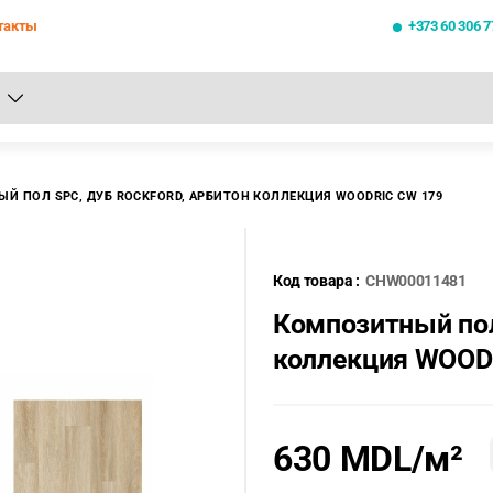
такты
+373 60 306 7
се результаты поиска [0 товаров]
Й ПОЛ SPC, ДУБ ROCKFORD, АРБИТОН КОЛЛЕКЦИЯ WOODRIC CW 179
Код товара :
CHW00011481
Композитный пол
коллекция WOOD
630 MDL
/м²