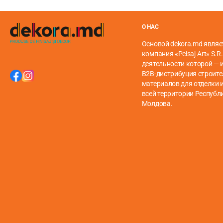
О НАС
Основой dekora.md являе
компания «Peisaj-Art» S.R.
деятельности которой — 
B2B-дистрибуция строит
материалов для отделки и
всей территории Республ
Молдова.
Несколько слов о Mineral Core
Минеральное ядро ​​изготавливается на основе приро
хорошо проводит тепло. Полы с минеральной сердцевино
неотличимы от настоящего дерева, а в использовании
Этот вид напольного покрытия завоевал множество пок
поддержания чистоты и приятную текстуру.