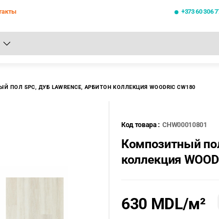
такты
+373 60 306 7
се результаты поиска [0 товаров]
Й ПОЛ SPC, ДУБ LAWRENCE, АРБИТОН КОЛЛЕКЦИЯ WOODRIC CW180
Код товара :
CHW00010801
Композитный пол
коллекция WOOD
630 MDL
/м²