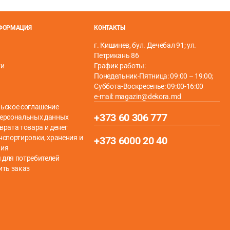
НФОРМАЦИЯ
КОНТАКТЫ
г. Кишинев, бул. Дечебал 91; ул.
Петрикань 86
ти
График работы:
Понедельник-Пятница: 09:00 – 19:00;
Суббота-Воскресенье: 09:00-16:00
e-mail: magazin@dekora.md
ьское соглашение
+373 60 306 777
персональных данных
врата товара и денег
нспортировки, хранения и
+373 6000 20 40
ния
для потребителей
обеспечивает исключительную устойчивость к ударам и
ить заказ
 керамическая плитка. По внешнему виду они
еских аспектов, хвалят в первую очередь простоту