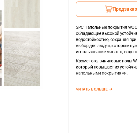
Предзаказ
SPC Напольные покрытия WOODR
обладающие высокой устойчив
водостойкостью, сохраняя при
выбор для людей, которым нуж
использование мягкого, водо
Кроме того, виниловые полы W
который повышает их устойчи
напольными покрытиями.
Планка SPC из коллекции WOOD
2
ЧИТАТЬ БОЛЬШЕ
0,279m
. В упаковке 8 планок
Единица измерения напольных
корзину используя точку меж