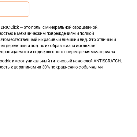
IC Click — это полы с минеральной сердцевиной,
остью к механическим повреждениям и полной
 этом естественный и красивый внешний вид. Это отличный
ен деревянный пол, но их образ жизни исключает
непроницаемого и подверженного повреждениям материала.
oodric имеют уникальный титановый нано-слой ANTISCRATCH,
вость к царапинам на 30% по сравнению с обычными
RIC имеет размеры 1,22m*0,229m. Ее площадь составляет —
2
 (общий метраж упаковки — 2,235 m
)
 покрытий — квадратный метр.
Добавьте точный метраж в
ду цифрами.