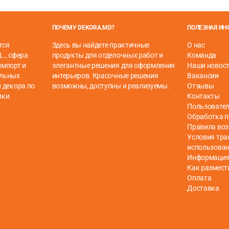
ПОЧЕМУ DEKORA.MD?
ПОЛЕЗНАЯ И
тся
Здесь вы найдете практичные
О нас
L., сфера
продукты для отделочных работ и
Команда
импорт и
элегантные решения для оформления
Наши новос
ельных
интерьеров. Красочные решения
Вакансии
 декора по
возможны, доступны и реализуемы.
Отзывы
ики
Контакты
Пользовател
Обработка 
Правила воз
Условия тра
использова
Информация 
дных минералов горных пород и современных полимеров. Он 
Как размест
й (HD Mineral Core) красивы, как дерево, и практичны, как
Оплата
 напоминают плитку.
Доставка
лонников, а пользователи, помимо внешнего вида и практич