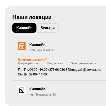
Наши локации
Кишинёв
Бельцы
См. здесь -
Технические характеристики
Woodric
Коллекция виниловых напольных покрытий Arbiton WOO
красоту и уникальность, но и практичность.
Кишинёв
бул. Дечебал, 91
Эти полы адаптируются к характеру и образу жизни ч
НАСТОЯЩАЯ ДРЕВЕСНАЯ СТРУКТУРА - уникальная глуб
Построить маршрут
График работы
Поддержка
Электронная почта
Уникальная техника прессования обеспечивает минима
Пн - Пт: 09:00 - 19:00
+373 68 080 858
magazin@dekora.md
гиперестественный вид, усиленный матовой элегантной
Сб - Вс: 09:00 - 16:00
аутентичности всей коллекции.
Кишинёв
ул. Петрикань 86