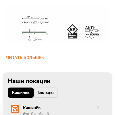
ЧИТАТЬ БОЛЬШЕ
Наши локации
См. здесь -
Технические характеристики
Woodric
Кишинёв
Бельцы
Коллекция виниловых напольных покрытий Arbiton
WOODRIC предназначена для удовлетворения
Кишинёв
потребностей тех, кто ищет в своем напольном
покрытии не только красоту и уникальность, но и
бул. Дечебал, 91