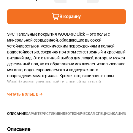
В корзину
SPC Напольные покрытия WOODRIC Click — это полы с
минеральной сердцевиной, обладающие высокой
устойчивостью к механическим повреждениям и полной
водостойкостью, сохраняя при этом естественный и красивый
внешний вид. Это отличный выбор для людей, которым нужен
деревянный пол, но их образ жизни исключает использование
мягкого, водонепроницаемого и подверженного
повреждениям материала. Кроме того, виниловые полы
Woodric имеют уникальный титановый нано-слой
ANTISCRATCH, который повышает их устойчивость к
царапинам на 30% по сравнению с обычными напольными
ЧИТАТЬ БОЛЬШЕ
покрытиями. Планка SPC из коллекции WOODRIC имеет
2
размеры 1,22m*0,229m. Ее площадь составляет — 0,279m
. В
2
ОПИСАНИЕ
ХАРАКТЕРИСТИКИ
ВИДЕО
ТЕХНИЧЕСКАЯ СПЕЦИФИКАЦИЯ
ИНС
упаковке 8 планок (общий метраж упаковки — 2,235 m
)
Единица измерения напольных покрытий — квадратный
метр.
Добавьте точный метраж в корзину используя точку
Описание
между цифрами.