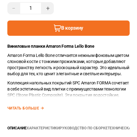
−
+
В корзину
Виниловые планки Amaron Forma Lello Bone
Amaron Forma Lello Bone отличается нежным фоновым цветом
слоновой кости с тонкими прожилками, которые добавляют
пространству легкость и роскошный характер. Это идеальный
выбор для тех, кто ценит элегантные и светлые интерьеры.
Коллекция напольных покрытий SPC Amaron FORMA сочетает
в себе эстетичный вид плитки с преимуществами технологии
SPC (Stone Plastic Composite). Эти покрытия водостойкие,
легкие в уходе и простые в установке. SPC покрытия под
плитку придают элегантный и изысканный вид любому
ЧИТАТЬ БОЛЬШЕ
пространству, будь то кухня, ванная или другие зоны с
высокой проходимостью.
ОПИСАНИЕ
ХАРАКТЕРИСТИКИ
РУКОВОДСТВО ПО СБОРКЕ
ТЕХНИЧЕСКАЯ 
Планка SPC из коллекции
Amaron FORMA
имеет размеры
2
91,4
x
45,7 cм. Ее площадь составляет — 0,418 m
. В упаковке