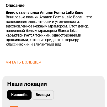
2
Описание
5 планок с общим метражом 2,088 м
.
Виниловые планки Amaron Forma Lello Bone
Единица измерения напольных покрытий — квадратный
Виниловые планки Amaron Forma Lello Bone — это
метр.
Добавьте точный метраж в корзину используя точку
воплощение элегантности и утонченности,
между цифрами, в зависимости от площадью планки.
вдохновленное нежным мрамором. Этот декор,
навеянный белым мрамором Blanco Ibiza,
характеризуется тонкими, односторонними
прожилками, которые придают интерьеру
классический и элегантный вид.
Узор и цветовая гамма
ЧИТАТЬ БОЛЬШЕ
Amaron Forma Lello Bone отличается нежным фоновым
цветом слоновой кости с тонкими прожилками,
которые добавляют пространству легкость и
роскошный характер. Это идеальный выбор для тех,
Наши локации
кто ценит элегантные и светлые интерьеры.
Современная технология
Кишинёв
Бельцы
Благодаря использованию инновационных замков 5G
CROSS, планки Amaron Forma Lello Bone можно
укладывать быстро и без проблем, достигая эффекта