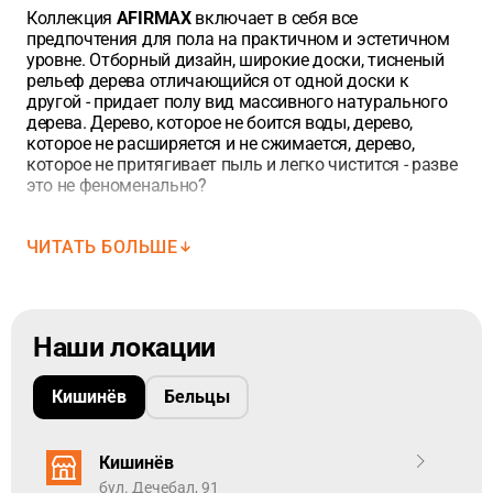
по напольным покрытиям. Более подробно о нём, можно
Коллекция
AFIRMAX
включает в себя все
прочитать ниже, в описании товара.
предпочтения для пола на практичном и эстетичном
уровне. Отборный дизайн, широкие доски, тисненый
Виниловая плитка SPC из коллекции AFIRMAX имеет размеры
рельеф дерева отличающийся от одной доски к
2
1,22m*0,18m. Площадь планки составляет — 0,22m
.
другой - придает полу вид массивного натурального
2
В упаковке 10 планок (общий метраж упаковки — 2,196 m
)
дерева. Дерево, которое не боится воды, дерево,
которое не расширяется и не сжимается, дерево,
Добавьте необходимый метраж в корзину.
Оператор
которое не притягивает пыль и легко чистится - разве
свяжется с Вами и откорректирует точное количество
это не феноменально?
напольного покрытия необходимого Вам.
ЧИТАТЬ БОЛЬШЕ
Структура Arbiton HD Mineral Core:
Двойной слой УФ-покрытия
Слой износа
Наши локации
Декоративный слой
HD Mineral Core – основа из смеси минералов и
полимеров
Кишинёв
Бельцы
Преимущества Arbiton HD Mineral Core:
Красивый, натуральный внешний вид
- очень точная
Кишинёв
имитация красивейших видов древесины. Нежная
бул. Дечебал, 91