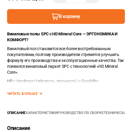
В корзину
Виниловые полы SPC с HD Mineral Core — ЭРГОНОМИКА И
КОМФОРТ!
Виниловый пол становится все более востребованным
покупателями, поэтому производители стремятся улучшить
формулу его производства и эксплуатационные качества. Так
появился виниловый паркет SPC с технологией «HD Mineral
Core».
HD
= Hardness (твёрдость, прочность) + Durability
(долговечность)
ЧИТАТЬ БОЛЬШЕ
Твёрдость и долговечность природных минералов (
mineral
core
) + гибкость современных полимеров на основе молекул
углерода.
ОПИСАНИЕ
ХАРАКТЕРИСТИКИ
РУКОВОДСТВО ПО СБОРКЕ
ТЕХНИЧЕСКАЯ 
Напольное покрытие от Arbiton произведённое с применением
технологии «HD Mineral Core» по практичности, внешнему виду
Описание
и эксплуатационным характеристикам выбивается в лидеры