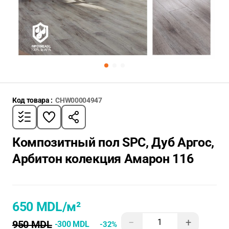
Код товара :
CHW00004947
Композитный пол SPC, Дуб Аргос,
Арбитон колекция Амарон 116
650 MDL
/м²
−
+
950 MDL
-300 MDL
-32%