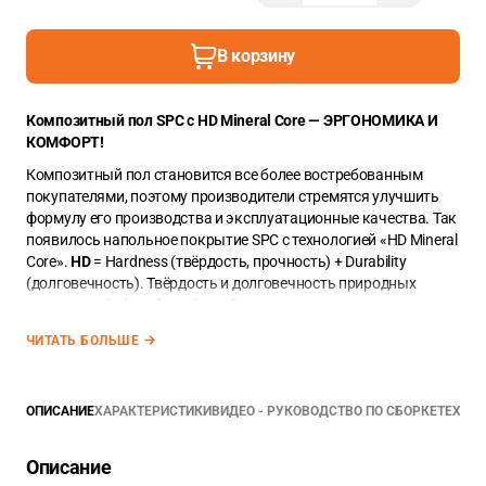
В корзину
Композитный пол SPC с HD Mineral Core — ЭРГОНОМИКА И
КОМФОРТ!
Композитный пол становится все более востребованным
покупателями, поэтому производители стремятся улучшить
формулу его производства и эксплуатационные качества. Так
появилось напольное покрытие SPC с технологией «HD Mineral
Core».
HD
= Hardness (твёрдость, прочность) + Durability
(долговечность). Твёрдость и долговечность природных
минералов (
mineral core
) + гибкость современных полимеров
на основе молекул углерода.
ЧИТАТЬ БОЛЬШЕ
Напольное покрытие от Arbiton произведённое с применением
технологии «HD Mineral Core» по практичности, внешнему виду
и эксплуатационным характеристикам выбивается в лидеры
ОПИСАНИЕ
ХАРАКТЕРИСТИКИ
ВИДЕО - РУКОВОДСТВО ПО СБОРКЕ
ТЕХНИ
по напольным покрытиям. Более подробно о нём, можно
прочитать ниже, в описании товара.
Описание
Планка SPC из коллекции AMARON имеет размеры