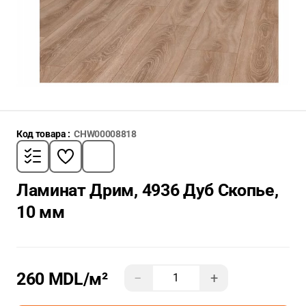
Код товара :
CHW00008818
Ламинат Дрим, 4936 Дуб Скопье,
10 мм
260 MDL
/м²
−
+