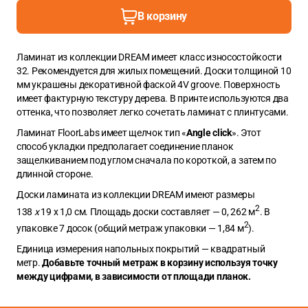
В корзину
Ламинат из коллекции DREAM имеет класс износостойкости
32. Рекомендуется для жилых помещений. Доски толщиной 10
мм украшены декоративной фаской 4V groove. Поверхность
имеет фактурную текстуру дерева. В принте используются два
оттенка, что позволяет легко сочетать ламинат с плинтусами.
Ламинат FloorLabs имеет щелчок тип «
Angle click
». Этот
способ укладки предполагает соединение планок
защелкиванием под углом сначала по короткой, а затем по
длинной стороне.
Доски ламината из коллекции DREAM имеют размеры
2
138
x
19 x 1,0 см. Площадь доски составляет — 0, 262 м
. В
2
упаковке 7 досок (общий метраж упаковки — 1,84 м
).
Единица измерения напольных покрытий — квадратный
метр.
Добавьте точный метраж в корзину используя точку
между цифрами, в зависимости от площади планок.