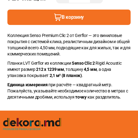
В корзину
Коллекция Senso Premium Clic 2 от Gerflor — это виниловые
покрытия с системой клика, реалистичным дизайном и общей
толщиной всего 4,50 мм, подходящие как для жилых, так и для
коммерческих помещений.
Планки LVT Gerflor из коллекции
Senso Clic 2
Rigid Acoustic
имеют размер
212 x 1239 мм
, толщину
4,5 мм
, а одна
упаковка покрывает
2,1 м² (8 планок)
.
Единица измерения
при расчёте — квадратный метр.
Пожалуйста, указывайте необходимое количество в метрах с
десятичными дробями, используя
точку
как разделитель.