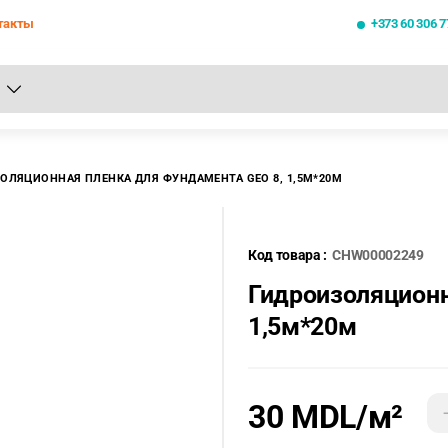
такты
+373 60 306 7
се результаты поиска [0 товаров]
ОЛЯЦИОННАЯ ПЛЕНКА ДЛЯ ФУНДАМЕНТА GEO 8, 1,5М*20М
Код товара :
CHW00002249
Гидроизоляционн
1,5м*20м
30 MDL
/м²