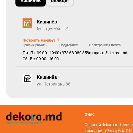
Кишинёв
Бельцы
Кишинёв
бул. Дечебал, 91
Построить маршрут
График работы
Поддержка
Электронная почта
Пн - Пт: 09:00 - 19:00
+373 68 080 858
magazin@dekora.md
Сб - Вс: 09:00 - 16:00
Кишинёв
ул. Петрикань 86
О НАС
Основой dekora.md являе
компания «Peisaj-Art» S.R.