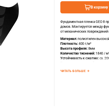
В корзину
Фундаментная пленка GEO 8 п
домов. Монтируется между фун
от механических повреждений и
Материал:
полиэтилен высокой
Плотность:
400 г/м²
Высота профиля:
8мм
Количество тиснений:
1840 / м
Устойчивость к сжатию:
ca. 20
Температурная устойчивость
:
Размер рулона:
1,5 м x 20м
ЧИТАТЬ БОЛЬШЕ