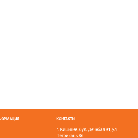
НФОРМАЦИЯ
КОНТАКТЫ
г. Кишинев, бул. Дечебал 91; ул.
Петрикань 86