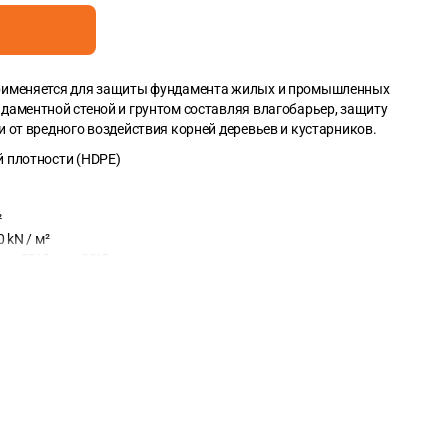
рименяется для защиты фундамента жилых и промышленных
даментной стеной и грунтом составляя влагобарьер, защиту
 от вреднoго воздействия корней деревьев и кустарников.
 плотности (HDPE)
²
0 kN / м²
 от -30°C до + 80°C