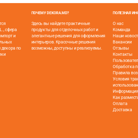
ПОЧЕМУ DEKORA.MD?
ПОЛЕЗНАЯ И
тся
Здесь вы найдете практичные
О нас
L., сфера
продукты для отделочных работ и
Команда
импорт и
элегантные решения для оформления
Наши новос
ельных
интерьеров. Красочные решения
Вакансии
 декора по
возможны, доступны и реализуемы.
Отзывы
ики
Контакты
Пользовател
Обработка 
Правила воз
Условия тра
использова
Информация 
Как размест
Оплата
Доставка