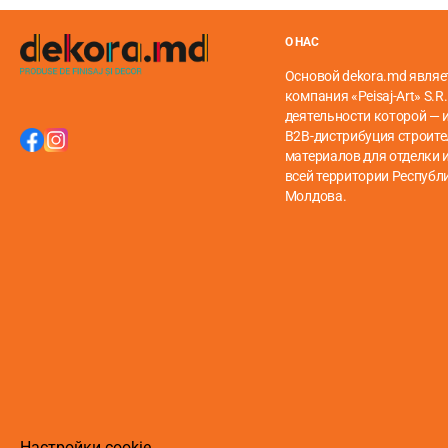
О НАС
Основой dekora.md являе
компания «Peisaj-Art» S.R.
деятельности которой — 
B2B-дистрибуция строит
материалов для отделки и
всей территории Республ
Молдова.
Настройки cookie