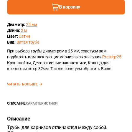
В корзину
Диаметр:
25 мм
Длина:
2 м
Цвет:
Сатин
Вид:
Витая труба
При выбора трубы диаметром в 25 мм, советуем вам
подбирать комплектующие карниза из коллекции
Prestige25
:
Кронштейны, Декоративные наконечники, Кольца для
крепления штор 32мм. Так же, советуем обратить Ваше
внимание на
Декоративные элементы для фиксации штор
.
ЧИТАТЬ БОЛЬШЕ
ОПИСАНИЕ
ХАРАКТЕРИСТИКИ
Описание
Трубы для карнизов отличаются между собой.