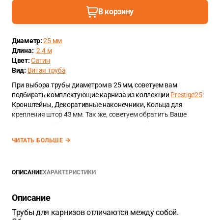
В корзину
Диаметр:
25 мм
Длина:
2.4 м
Цвет:
Сатин
Вид:
Витая труба
При выбора трубы диаметром в 25 мм, советуем вам
подбирать комплектующие карниза из коллекции
Prestige25
:
Кронштейны, Декоративные наконечники, Кольца для
крепления штор 43 мм. Так же, советуем обратить Ваше
внимание на
Декоративные элементы для фиксации штор
.
ЧИТАТЬ БОЛЬШЕ
ОПИСАНИЕ
ХАРАКТЕРИСТИКИ
Описание
Трубы для карнизов отличаются между собой.