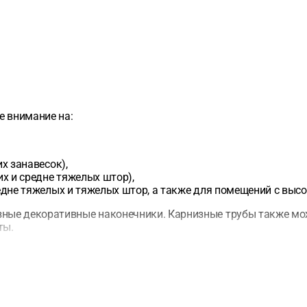
е внимание на:
х занавесок),
х и средне тяжелых штор),
едне тяжелых и тяжелых штор, а также для помещений с выс
ные декоративные наконечники. Карнизные трубы также мож
ты.