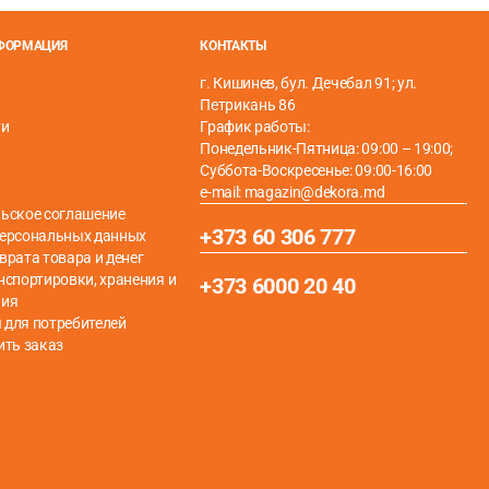
я, 16-мм труба RITORTO, прекрасно подходит даже для
НФОРМАЦИЯ
КОНТАКТЫ
г. Кишинев, бул. Дечебал 91; ул.
Петрикань 86
ти
График работы:
Понедельник-Пятница: 09:00 – 19:00;
Суббота-Воскресенье: 09:00-16:00
e-mail: magazin@dekora.md
ьское соглашение
+373 60 306 777
персональных данных
врата товара и денег
нспортировки, хранения и
+373 6000 20 40
ния
для потребителей
ить заказ