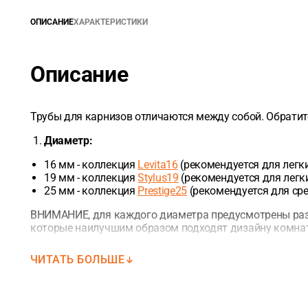
ОПИСАНИЕ
ХАРАКТЕРИСТИКИ
Описание
Трубы для карнизов отличаются между собой. Обратит
Диаметр:
16 мм - коллекция
Levita16
(рекомендуется для легки
19 мм - коллекция
Stylus19
(рекомендуется для легки
25 мм - коллекция
Prestige25
(рекомендуется для ср
ВНИМАНИЕ, для каждого диаметра предусмотрены раз
которые наилучшим образом подходят дизайну комна
Длина:
ЧИТАТЬ БОЛЬШЕ
1,6 м
2,0 м
2.4 м