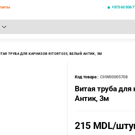
такты
+373 60 306 7
се результаты поиска [0 товаров]
ИТАЯ ТРУБА ДЛЯ КАРНИЗОВ RITORTO25, БЕЛЫЙ АНТИК, 3М
Код товара :
CHW00005708
Витая труба для
Антик, 3м
215 MDL
/шту