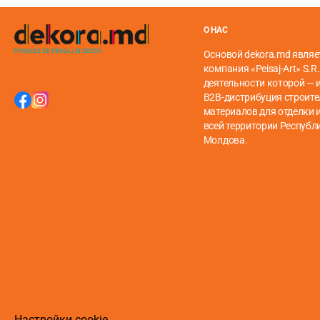
Витые трубы прочнее, чем гладкие, за счет ребер жес
средне тяжелых штор. А на 19-мм и 25-миллиметровые
О НАС
Если вы предпочитаете гладкую трубу для тяжелых шт
Основой dekora.md являе
компания «Peisaj-Art» S.R.
деятельности которой — 
B2B-дистрибуция строит
материалов для отделки и
всей территории Республ
Молдова.
Настройки cookie