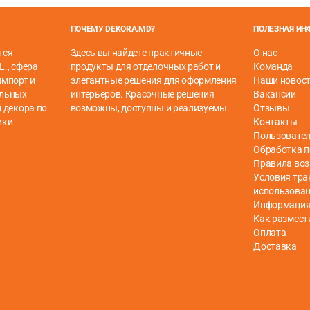
ткости. Они называются
RITORTO
. Таким образом, самая тонка
 трубы RITORTO, спокойно можно повесить тяжелые шторы.
ПОЧЕМУ DEKORA.MD?
ПОЛЕЗНАЯ И
ор, добавьте
кронштейн
для дополнительной поддержки.
тся
Здесь вы найдете практичные
О нас
L., сфера
продукты для отделочных работ и
Команда
импорт и
элегантные решения для оформления
Наши новос
ельных
интерьеров. Красочные решения
Вакансии
 декора по
возможны, доступны и реализуемы.
Отзывы
ики
Контакты
Пользовател
Обработка 
Правила воз
Условия тра
использова
Информация 
Как размест
Оплата
Доставка