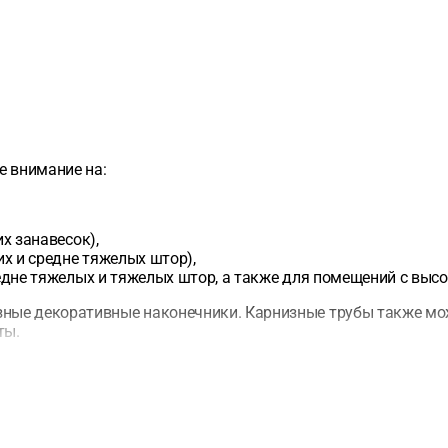
е внимание на:
х занавесок),
х и средне тяжелых штор),
едне тяжелых и тяжелых штор, а также для помещений с выс
ные декоративные наконечники. Карнизные трубы также мож
ты.