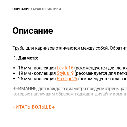
ОПИСАНИЕ
ХАРАКТЕРИСТИКИ
Описание
Трубы для карнизов отличаются между собой. Обратит
Диаметр:
16 мм - коллекция
Levita16
(рекомендуется для легки
19 мм - коллекция
Stylus19
(рекомендуется для легки
25 мм - коллекция
Prestige25
(рекомендуется для ср
ВНИМАНИЕ, для каждого диаметра предусмотрены раз
которые наилучшим образом подходят дизайну комна
Длина:
ЧИТАТЬ БОЛЬШЕ
1,6 м
2,0 м
2.4 м