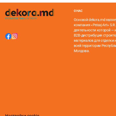
Если вы предпочитаете гладкую трубу для тяжелых шт
О НАС
Основой dekora.md являе
компания «Peisaj-Art» S.R.
деятельности которой — 
B2B-дистрибуция строит
материалов для отделки и
всей территории Республ
Молдова.
Настройки cookie