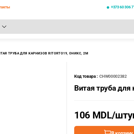
такты
+373 60 306 7
се результаты поиска [0 товаров]
ТАЯ ТРУБА ДЛЯ КАРНИЗОВ RITORTO19, ОНИКС, 2М
Код товара :
CHW00002382
Витая труба для 
106 MDL
/шту
В корзину