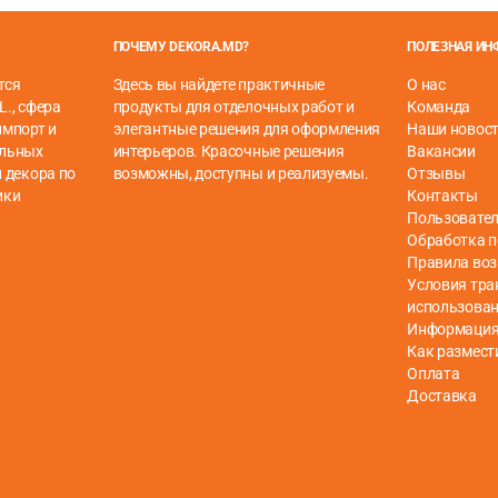
ор, добавьте
кронштейн
для дополнительной поддержки.
ПОЧЕМУ DEKORA.MD?
ПОЛЕЗНАЯ И
тся
Здесь вы найдете практичные
О нас
L., сфера
продукты для отделочных работ и
Команда
импорт и
элегантные решения для оформления
Наши новос
ельных
интерьеров. Красочные решения
Вакансии
 декора по
возможны, доступны и реализуемы.
Отзывы
ики
Контакты
Пользовател
Обработка 
Правила воз
Условия тра
использова
Информация 
Как размест
Оплата
Доставка