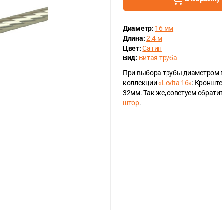
Диаметр:
16 мм
Длина:
2.4 м
Цвет:
Сатин
Вид:
Витая труба
При выбора трубы диаметром 
коллекции
«Levita 16»
: Кроншт
32мм. Так же, советуем обрат
штор
.