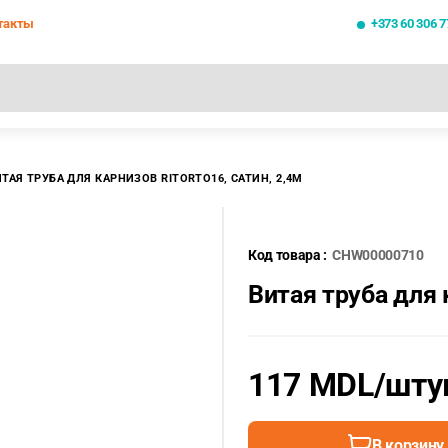
такты
+373 60 306 7
се результаты поиска [0 товаров]
ТАЯ ТРУБА ДЛЯ КАРНИЗОВ RITORTO16, САТИН, 2,4М
Код товара :
CHW00000710
Витая труба для 
117 MDL
/шту
В корзину