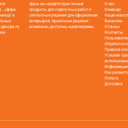
тся
Здесь вы найдете практичные
О нас
L., сфера
продукты для отделочных работ и
Команда
импорт и
элегантные решения для оформления
Наши новос
ельных
интерьеров. Красочные решения
Вакансии
 декора по
возможны, доступны и реализуемы.
Отзывы
ики
Контакты
Пользовател
Обработка 
Правила воз
Условия тра
использова
Информация 
Как размест
Оплата
Доставка