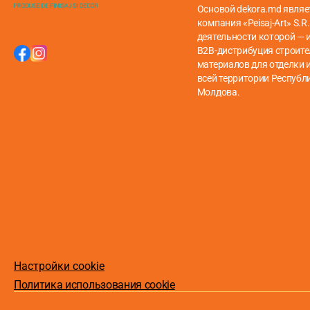
Основой dekora.md являе
компания «Peisaj-Art» S.R.
деятельности которой — 
B2B-дистрибуция строит
материалов для отделки и
всей территории Республ
Молдова.
Настройки cookie
Политика использования cookie