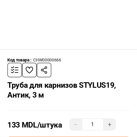
Код товара :
CHW00000666
Труба для карнизов STYLUS19,
Антик, 3 м
133 MDL
/штука
−
+