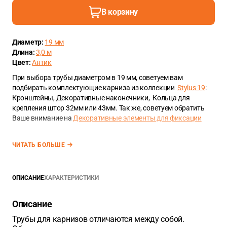
В корзину
Диаметр:
19 мм
Длина:
3,0 м
Цвет:
Антик
При выбора трубы диаметром в 19 мм, советуем вам
подбирать комплектующие карниза из коллекции
Stylus 19
:
Кронштейны, Декоративные наконечники, Кольца для
крепления штор 32мм или 43мм. Так же, советуем обратить
Ваше внимание на
Декоративные элементы для фиксации
штор
.
ЧИТАТЬ БОЛЬШЕ
ОПИСАНИЕ
ХАРАКТЕРИСТИКИ
Описание
Трубы для карнизов отличаются между собой.