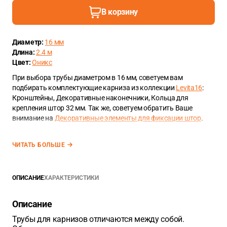
В корзину
Диаметр:
16 мм
Длина:
2.4 м
Цвет:
Оникс
При выбора трубы диаметром в 16 мм, советуем вам
подбирать комплектующие карниза из коллекции
Levita16
:
Кронштейны, Декоративные наконечники, Кольца для
крепления штор 32 мм. Так же, советуем обратить Ваше
внимание на
Декоративные элементы для фиксации штор
.
ЧИТАТЬ БОЛЬШЕ
ОПИСАНИЕ
ХАРАКТЕРИСТИКИ
Описание
Трубы для карнизов отличаются между собой.