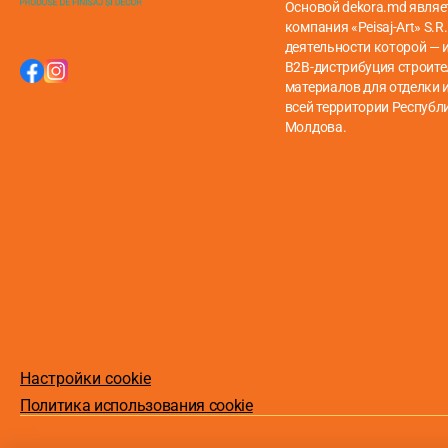
Основой dekora.md являе
компания «Peisaj-Art» S.R.
деятельности которой — 
B2B-дистрибуция строит
материалов для отделки и
всей территории Республ
Молдова.
Настройки cookie
Политика использования cookie