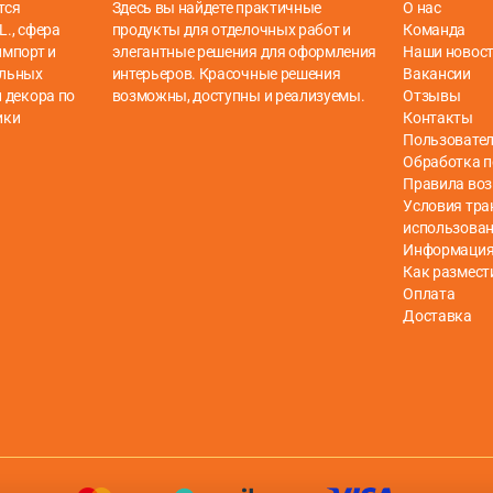
тся
Здесь вы найдете практичные
О нас
L., сфера
продукты для отделочных работ и
Команда
импорт и
элегантные решения для оформления
Наши новос
ельных
интерьеров. Красочные решения
Вакансии
 декора по
возможны, доступны и реализуемы.
Отзывы
ики
Контакты
Пользовател
Обработка 
Правила воз
Условия тра
использова
Информация 
Как размест
Оплата
Доставка