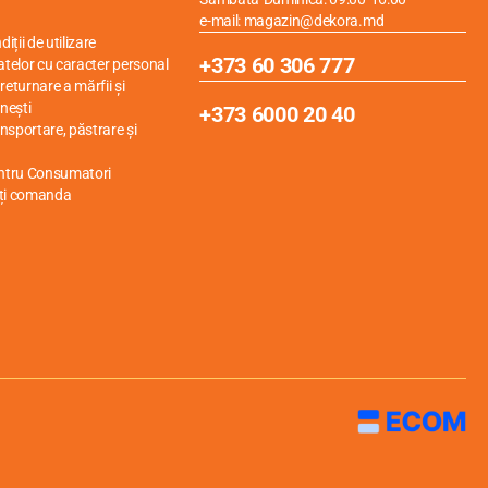
e-mail: magazin@dekora.md
iții de utilizare
+373 60 306 777
atelor cu caracter personal
eturnare a mărfii și
nești
+373 6000 20 40
ansportare, păstrare și
entru Consumatori
ți comanda