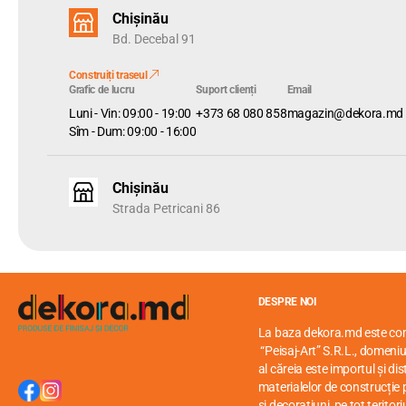
Chișinău
Bd. Decebal 91
Construiți traseul
Grafic de lucru
Suport clienți
Email
Luni - Vin: 09:00 - 19:00
+373 68 080 858
magazin@dekora.md
Sîm - Dum: 09:00 - 16:00
Chișinău
Strada Petricani 86
DESPRE NOI
La baza dekora.md este c
“Peisaj-Art” S.R.L., domeniul
al căreia este importul și di
materialelor de construcție p
și decorațiuni, pe tot teritori