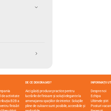
DE CE DEKORA.MD?
INFORMAȚII UT
ompania
Aici găsiți produse practice pentru
Despre noi
 de activitate
lucrările de finisare și soluții elegante la
Echipa
stribuția B2B a
amenajarea spațiilor de interior. Soluțiile
Ultimele știri
entru finisări
pline de culoare sunt posibile, accesibile și
Posturi vacan
ul Republicii
realizabile.
Recenzii