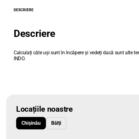
DESCRIERE
Descriere
Calculați câte uși sunt în încăpere și vedeți dacă sunt alte t
INDO.
Locațiile noastre
Chișinău
Bălți