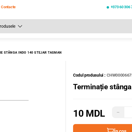
Contacte
+373 60 306 
Toate rezultatele căutării [0 de produse]
IE STÂNGA INDO 140 STEJAR TASMAN
Codul produsului :
CHW0000667
Terminație stânga
10 MDL
−
În coș