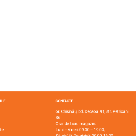
ILE
CONTACTE
or. Chișinău, bd. Decebal 91; str. Petricani
86
Orar de lucru magazin:
te
Luni – Vineri: 09:00 – 19:00;
Sâmbătă-Duminică: 09:00-16:00