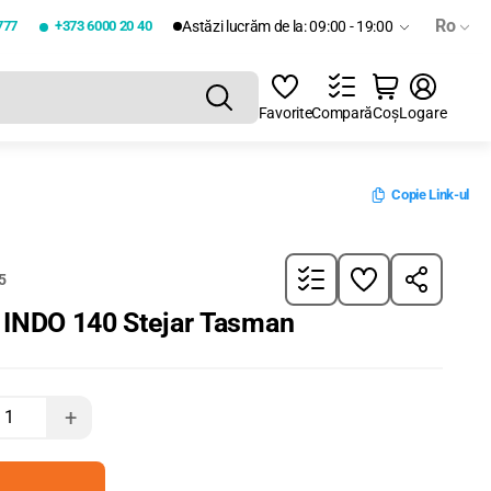
Ro
777
+373 6000 20 40
Astăzi lucrăm de la: 09:00 - 19:00
Favorite
Compară
Coș
Logare
Copie Link-ul
5
 INDO 140 Stejar Tasman
+