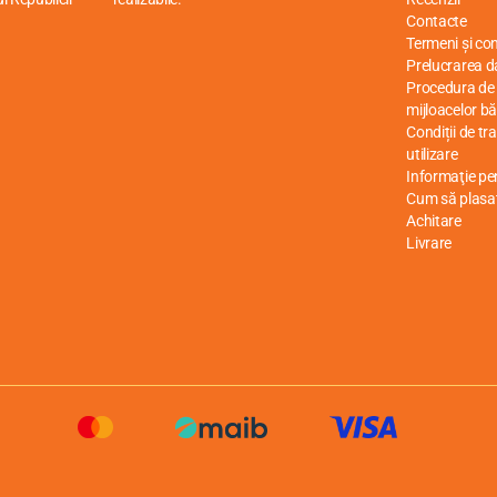
Contacte
Termeni și cond
Prelucrarea d
Procedura de r
mijloacelor bă
Condiții de tr
utilizare
Informaţie p
Cum să plasa
Achitare
Livrare