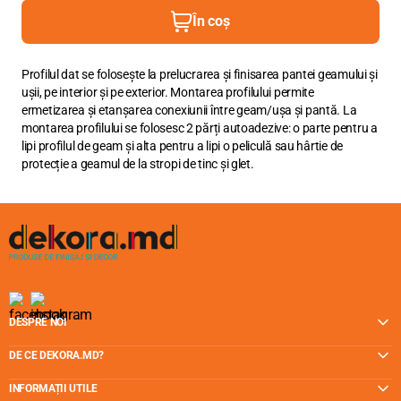
În coș
Profilul dat se folosește la prelucrarea și finisarea pantei geamului și
ușii, pe interior și pe exterior. Montarea profilului permite
ermetizarea și etanșarea conexiunii între geam/ușa și pantă. La
montarea profilului se folosesc 2 părți autoadezive: o parte pentru a
lipi profilul de geam și alta pentru a lipi o peliculă sau hârtie de
protecție a geamul de la stropi de tinc și glet.
DESPRE NOI
DE CE DEKORA.MD?
INFORMAȚII UTILE