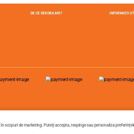
DE CE DEKORA.MD?
INFORMAȚII UT
i în scopuri de marketing. Puteți accepta, respinge sau personaliza preferințel