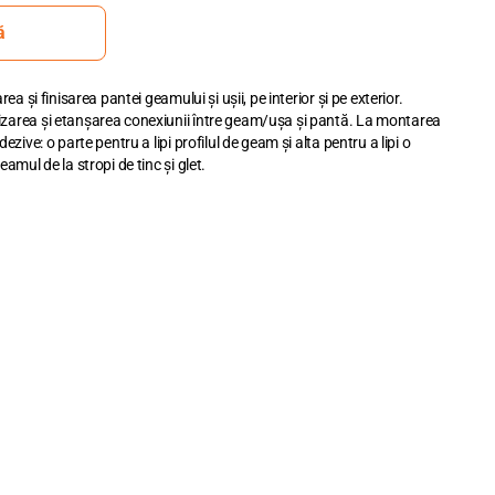
ă
rea și finisarea pantei geamului și ușii, pe interior și pe exterior.
izarea și etanșarea conexiunii între geam/ușa și pantă. La montarea
ezive: o parte pentru a lipi profilul de geam și alta pentru a lipi o
eamul de la stropi de tinc și glet.