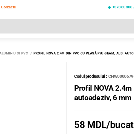
Contacte
+373 60 306 
oate rezultatele căutării [0 de produse]
ALUMINIU ŞI PVC
PROFIL NOVA 2.4M DIN PVC CU PLASĂ P/U GEAM, ALB, AUTO
Codul produsului :
CHW0000679
Profil NOVA 2.4m 
autoadeziv, 6 mm
58 MDL
/buca