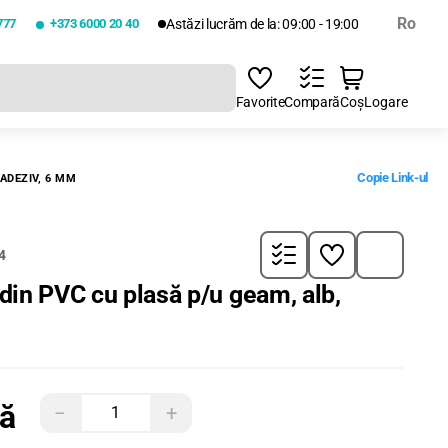
Ro
777
+373 6000 20 40
Astăzi lucrăm de la: 09:00 - 19:00
Favorite
Compară
Coș
Logare
Copie Link-ul
ADEZIV, 6 MM
4
din PVC cu plasă p/u geam, alb,
tă
−
+