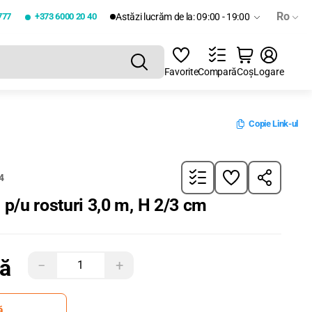
Ro
777
+373 6000 20 40
Astăzi lucrăm de la: 09:00 - 19:00
Favorite
Compară
Coș
Logare
Copie Link-ul
4
e p/u rosturi 3,0 m, H 2/3 cm
tă
−
+
ă