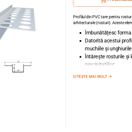
Profilul din PVC tare pentru rostur
arhitecturale (rosturi). Aceste el
Îmbunătățesc forma ar
Datorită acestui profi
muchiile și unghiurile
Întărește rosturile și
precipitațiilor;
Stratul adăugător de fo
CITEȘTE MAI MULT
astfel profilul va răm