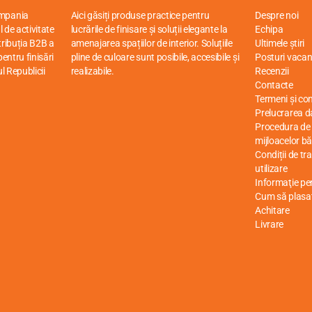
ompania
Aici găsiți produse practice pentru
Despre noi
 de activitate
lucrările de finisare și soluții elegante la
Echipa
stribuția B2B a
amenajarea spațiilor de interior. Soluțiile
Ultimele știri
entru finisări
pline de culoare sunt posibile, accesibile și
Posturi vacan
ul Republicii
realizabile.
Recenzii
Contacte
Termeni și cond
Prelucrarea d
Procedura de r
mijloacelor bă
Condiții de tr
utilizare
Informaţie p
Cum să plasa
Achitare
Livrare