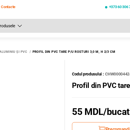
Contacte
+373 60 306 
Toate rezultatele căutării [0 de produse]
ALUMINIU ŞI PVC
PROFIL DIN PVC TARE P/U ROSTURI 3,0 M, H 2/3 CM
Codul produsului :
CHW0000442
Profil din PVC tar
55 MDL
/buca
Precomand