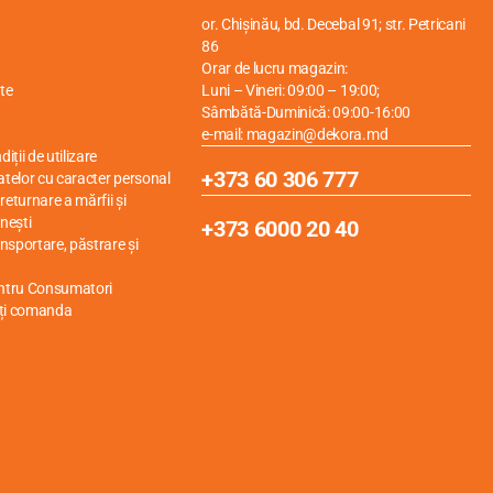
or. Chișinău, bd. Decebal 91; str. Petricani
86
Orar de lucru magazin:
te
Luni – Vineri: 09:00 – 19:00;
Sâmbătă-Duminică: 09:00-16:00
e-mail: magazin@dekora.md
iții de utilizare
+373 60 306 777
atelor cu caracter personal
eturnare a mărfii și
nești
+373 6000 20 40
ansportare, păstrare și
entru Consumatori
ți comanda