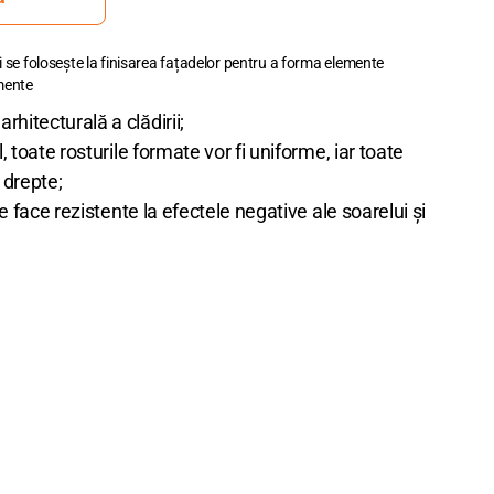
i se folosește la finisarea fațadelor pentru a forma elemente
emente
hitecturală a clădirii;
l, toate rosturile formate vor fi uniforme, iar toate
 drepte;
 le face rezistente la efectele negative ale soarelui și
lie de silicon va fi înlăturat după finisarea lucrărilor,
âne curat.