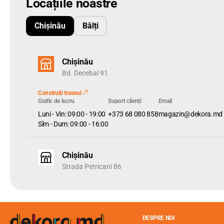
Locațiile noastre
Chișinău
Bălți
Chișinău
Bd. Decebal 91
Construiți traseul
Grafic de lucru
Suport clienți
Email
Luni - Vin: 09:00 - 19:00
+373 68 080 858
magazin@dekora.md
Sîm - Dum: 09:00 - 16:00
Chișinău
Strada Petricani 86
DESPRE NOI