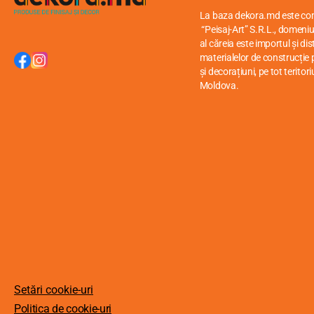
La baza dekora.md este c
“Peisaj-Art” S.R.L., domeniul
al căreia este importul și di
materialelor de construcție p
și decorațiuni, pe tot teritori
Moldova.
Setări cookie-uri
Politica de cookie-uri