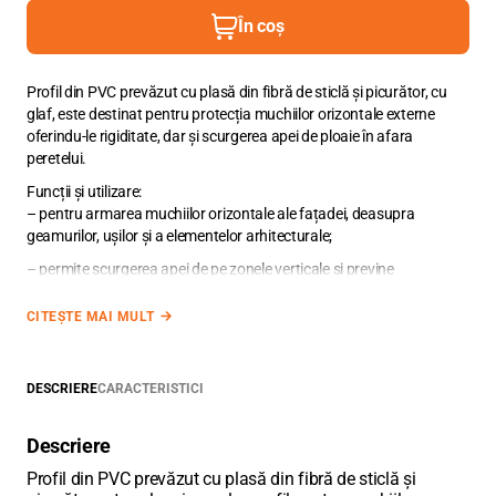
În coș
Profil din PVC prevăzut cu plasă din fibră de sticlă și picurător, cu
glaf, este destinat pentru protecția muchiilor orizontale externe
oferindu-le rigiditate, dar și scurgerea apei de ploaie în afara
peretelui.
Funcții și utilizare:
– pentru armarea muchiilor orizontale ale fațadei, deasupra
geamurilor, ușilor și a elementelor arhitecturale;
– permite scurgerea apei de pe zonele verticale și previne
pătrunderea apei pe zonele orizonatale;
CITEȘTE MAI MULT
– previne pătrunderea apei sub glet și distrugerea fațadei;
– previne formarea crăpăturilor pe straturile de glet și tinc;
DESCRIERE
CARACTERISTICI
Descriere
Profil din PVC prevăzut cu plasă din fibră de sticlă și