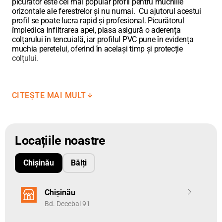
picurător este cel mai popular profil pentru muchiile
orizontale ale ferestrelor și nu numai. Cu ajutorul acestui
profil se poate lucra rapid și profesional. Picurătorul
împiedica infiltrarea apei, plasa asigură o aderența
colțarului în tencuială, iar profilul PVC pune în evidența
muchia peretelui, oferind în același timp și protecție
colțului.
CITEȘTE MAI MULT
Locațiile noastre
Chișinău
Bălți
Chișinău
Bd. Decebal 91