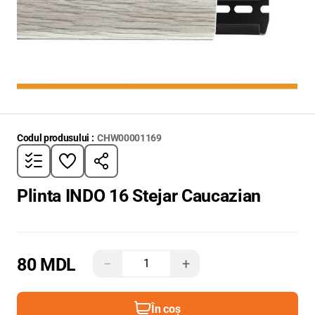
Codul produsului :
CHW00001169
Plinta INDO 16 Stejar Caucazian
80 MDL
−
+
În coș