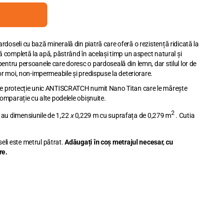
doseli cu bază minerală din piatră care oferă o rezistență ridicată la
ță completă la apă, păstrând în același timp un aspect natural și
entru persoanele care doresc o pardoseală din lemn, dar stilul lor de
lor moi, non-impermeabile și predispuse la deteriorare.
 de protecție unic ANTISCRATCH numit Nano Titan care le mărește
comparație cu alte podelele obișnuite.
2
 au dimensiunile de 1,22
x
0,229 m cu suprafața de 0,279 m
. Cutia
li este metrul pătrat.
Adăuga
ț
i
î
n co
ș
metrajul necesar, cu
re.