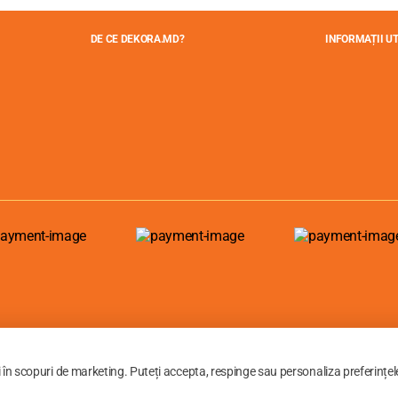
DE CE DEKORA.MD?
INFORMAȚII UT
i în scopuri de marketing. Puteți accepta, respinge sau personaliza preferințel