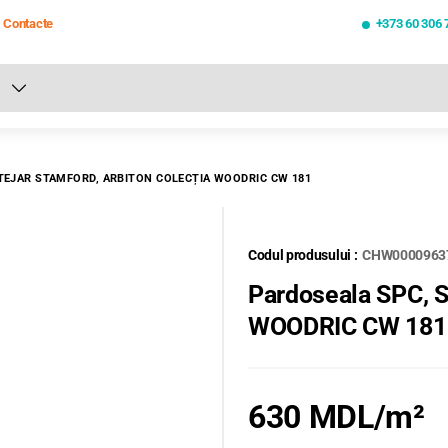
Contacte
+373 60 306 
oate rezultatele căutării [0 de produse]
TEJAR STAMFORD, ARBITON COLECȚIA WOODRIC CW 181
Codul produsului :
CHW0000963
Pardoseala SPC, S
WOODRIC CW 181
630 MDL
/m²