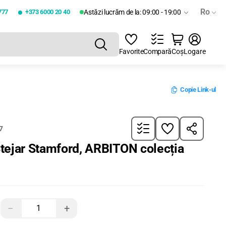
Ro
777
+373 6000 20 40
Astăzi lucrăm de la: 09:00 - 19:00
Favorite
Compară
Coș
Logare
Copie Link-ul
7
tejar Stamford, ARBITON colecția
−
+