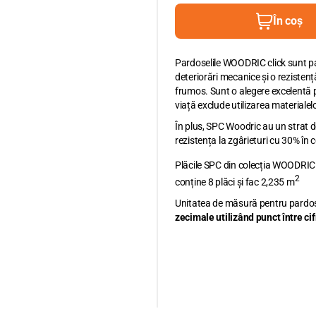
În coș
Pardoselile WOODRIC click sunt par
deteriorări mecanice și o rezisten
frumos. Sunt o alegere excelentă p
viață exclude utilizarea materiale
În plus, SPC Woodric au un strat
rezistența la zgârieturi cu 30% în 
Plăcile SPC din colecția WOODRIC
2
conține 8 plăci și fac 2,235 m
Unitatea de măsură pentru pardose
zecimale utiliz
â
nd punct
î
ntre cif