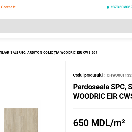
Contacte
+373 60 306 
oate rezultatele căutării [0 de produse]
TEJAR SALERNO, ARBITON COLECȚIA WOODRIC EIR CWS 209
Codul produsului :
CHW0001133
Pardoseala SPC, S
WOODRIC EIR CW
650 MDL
/m²