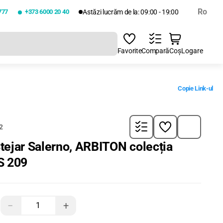
Ro
777
+373 6000 20 40
Astăzi lucrăm de la: 09:00 - 19:00
Favorite
Compară
Coș
Logare
Copie Link-ul
2
tejar Salerno, ARBITON colecția
S 209
−
+