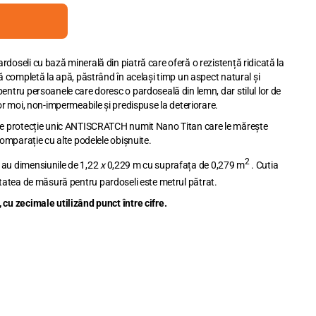
doseli cu bază minerală din piatră care oferă o rezistență ridicată la
ță completă la apă, păstrând în același timp un aspect natural și
entru persoanele care doresc o pardoseală din lemn, dar stilul lor de
lor moi, non-impermeabile și predispuse la deteriorare.
 de protecție unic ANTISCRATCH numit Nano Titan care le mărește
comparație cu alte podelele obișnuite.
2
 au dimensiunile de 1,22
x
0,229 m cu suprafața de 0,279 m
. Cutia
tatea de măsură pentru pardoseli este metrul pătrat.
, cu zecimale utilizând punct între cifre.