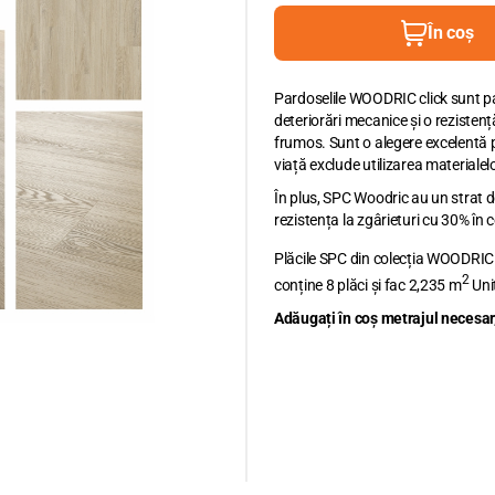
În coș
Pardoselile WOODRIC click sunt par
deteriorări mecanice și o rezisten
frumos. Sunt o alegere excelentă p
viață exclude utilizarea materiale
În plus, SPC Woodric au un strat
rezistența la zgârieturi cu 30% în 
Plăcile SPC din colecția WOODRIC
2
conține 8 plăci și fac 2,235 m
Uni
Adăuga
ți în coș metrajul necesar