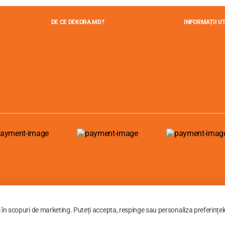
DE CE DEKORA.MD?
INFORMAȚII UT
i în scopuri de marketing. Puteți accepta, respinge sau personaliza preferințel