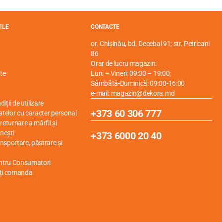
ILE
CONTACTE
or. Chișinău, bd. Decebal 91; str. Petricani
86
Orar de lucru magazin:
te
Luni – Vineri: 09:00 – 19:00;
Sâmbătă-Duminică: 09:00-16:00
e-mail: magazin@dekora.md
iții de utilizare
+373 60 306 777
atelor cu caracter personal
eturnare a mărfii și
nești
+373 6000 20 40
mpact și conduce bine căldura. Pardoselile cu miez mineral
ansportare, păstrare și
 în utilizare, este practice ca gresia.
ța de a menține curățenia și textura plăcută.
entru Consumatori
ți comanda
entru care producătorul le oferă o garanție de 20 de ani. Cu
zură și instalare ușoară prin clic.