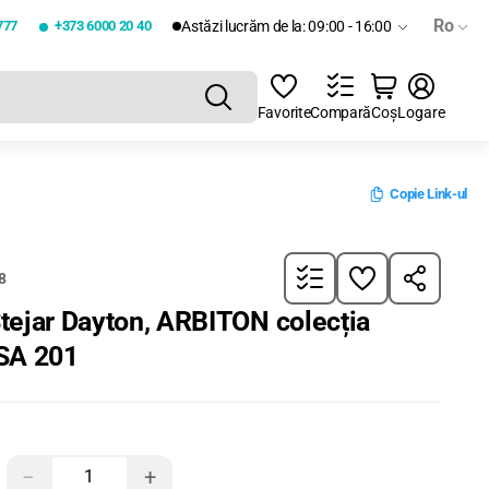
Ro
777
+373 6000 20 40
Astăzi lucrăm de la: 09:00 - 16:00
Favorite
Compară
Coș
Logare
Copie Link-ul
8
tejar Dayton, ARBITON colecția
SA 201
−
+