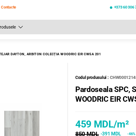
Contacte
+373 60 306 
Toate rezultatele căutării [0 de produse]
TEJAR DAYTON, ARBITON COLECȚIA WOODRIC EIR CWSA 201
Codul produsului :
CHW0001214
Pardoseala SPC, S
WOODRIC EIR CW
459 MDL
/m²
850 MDL
-391 MDL
-46%