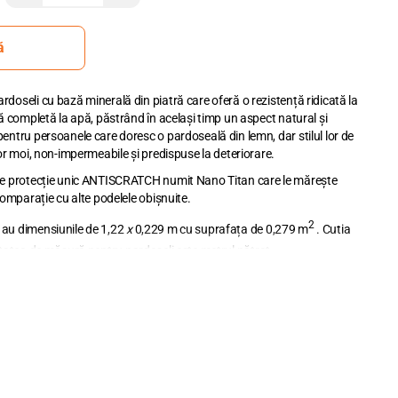
ă
doseli cu bază minerală din piatră care oferă o rezistență ridicată la
ță completă la apă, păstrând în același timp un aspect natural și
entru persoanele care doresc o pardoseală din lemn, dar stilul lor de
lor moi, non-impermeabile și predispuse la deteriorare.
 de protecție unic ANTISCRATCH numit Nano Titan care le mărește
comparație cu alte podelele obișnuite.
2
 au dimensiunile de 1,22
x
0,229 m cu suprafața de 0,279 m
. Cutia
tatea de măsură pentru pardoseli este metrul pătrat.
, cu zecimale utilizând punct între cifre.