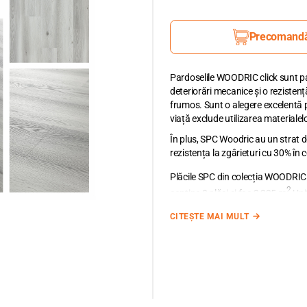
Precomand
Pardoselile WOODRIC click sunt par
deteriorări mecanice și o rezisten
frumos. Sunt o alegere excelentă p
viață exclude utilizarea materiale
În plus, SPC Woodric au un strat
rezistența la zgârieturi cu 30% în 
Plăcile SPC din colecția WOODRIC
2
conține 8 plăci și fac 2,235 m
Uni
Adăuga
ți în coș metrajul necesar
CITEȘTE MAI MULT