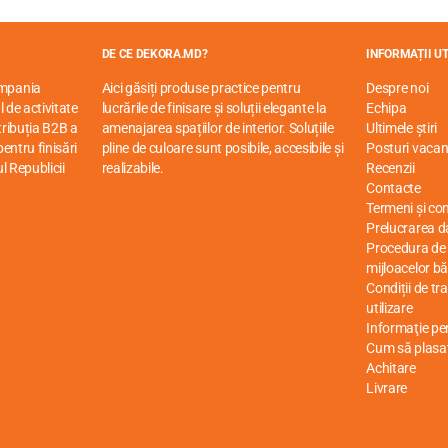
DE CE DEKORA.MD?
INFORMAȚII UT
ompania
Aici găsiți produse practice pentru
Despre noi
 de activitate
lucrările de finisare și soluții elegante la
Echipa
stribuția B2B a
amenajarea spațiilor de interior. Soluțiile
Ultimele știri
entru finisări
pline de culoare sunt posibile, accesibile și
Posturi vacan
ul Republicii
realizabile.
Recenzii
Contacte
Termeni și cond
Prelucrarea d
Procedura de r
mijloacelor bă
e de rocă și polimeri moderni. Oferă o rezistență excepțională la i
Condiții de tr
e ca placile ceramice. Nu se pot distinge ca aspect de lemnul real și,
utilizare
, pe lângă aspectul și aspectele practice, laudă în primul rând ușurin
Informaţie p
Cum să plasa
Achitare
Livrare
tregime în Europa. Este un produs de cea mai înaltă calitate, motiv p
tine!
ii și holuri datorită varietății de design, durabilitate rezistentă la u