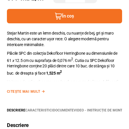
În coș
Stejar Martin este un lemn deschis, cu nuanțe de bej, gri și maro
deschis, cu un caracter ușor rece. O alegere modernă pentru
interioare minimaliste.
Plăcile SPC din colecția Dekofloor Herringbone au dimensiunile de
2
61
x
12.5 cm cu suprafața de 0,076 m
. Cutia cu SPC Dekofloor
Herringbone conține 20 plăci dintre care 10 buc. de stânga și 10
2
buc. de dreapta și face
1,525 m
Unitatea de măsură pentru pardoseli este metrul pătrat.
Adăugați
în coș metrajul necesar, cu zecimale utilizând punct între cifre.
CITEȘTE MAI MULT
DESCRIERE
CARACTERISTICI
DOCUMENTE
VIDEO - INSTRUCȚIE DE MONTARE
Descriere