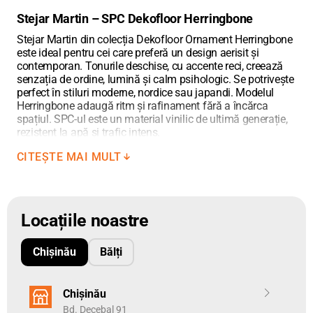
Stejar Martin – SPC Dekofloor Herringbone
Stejar Martin din colecția Dekofloor Ornament Herringbone
este ideal pentru cei care preferă un design aerisit și
contemporan. Tonurile deschise, cu accente reci, creează
senzația de ordine, lumină și calm psihologic. Se potrivește
perfect în stiluri moderne, nordice sau japandi. Modelul
Herringbone adaugă ritm și rafinament fără a încărca
spațiul. SPC-ul este un material vinilic de ultimă generație,
rezistent la apă și trafic intens.
Plăcile au grosimea de 4.5 mm și asigură stabilitate
CITEȘTE MAI MULT
dimensională ridicată, rezistență bună la trafic. Oferă un
echilibru optim între durabilitate, confort și cost.
SPC Herringbone dekofloor este disponibil exclusiv la
Locațiile noastre
dekora.md, iar nuanța Stejar Martin este o investiție
estetică și practică.
Chișinău
Bălți
Colecția SPC Dekofloor Herringbone dispune de o clasă de
uzură superioară 23, 33 și 42 fiind potrivită atât pentru
spații rezidențiale, cât și pentru zone comerciale cu trafic
Chișinău
intens.
Bd. Decebal 91