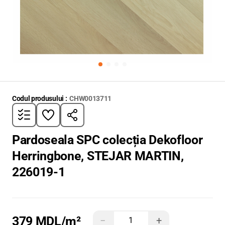
Codul produsului :
CHW0013711
Pardoseala SPC colecția Dekofloor
Herringbone, STEJAR MARTIN,
226019-1
379 MDL
/m²
−
+