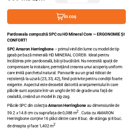
În coș
Pardoseala compozită SPC cu HD Mineral Core — ERGONOMIE ȘI
CONFORT!
SPC Amaron Herringbone
– primul vinil din lume cu model de tip
jgeab pe bază minerală HD MINERAL CORE®. Ideal pentru
încălzirea prin pardoseală, băi și bucătării. Nu necesită spații de
compensare la instalare, permițând crearea unui acoperiș uniform
care imită parchetul natural. Panourile au un grad ridicat de
rezistență la uzură (23, 33, 42), fiind potrivite pentru condiții foarte
exigente. Aspectul este deosebit datorită aranjamentului în care
plăcile sunt așezate într-un unghi de 90 de grade una față de
cealaltă, creând un model în zig-zag.
Plăcile SPC din colecția
Amaron Herringbone
au dimensiunile de
2
59.2
x
14.8 cm cu suprafața de 0,088 m
. Cutia cu AMARON
Herringbone conține 16 plăci dintre care 8 buc. de stânga și 8 buc.
2
de dreapta și face 1,402 m