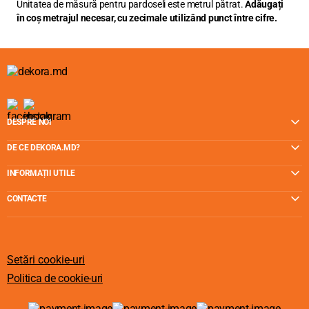
Unitatea de măsură pentru pardoseli este metrul pătrat.
Adăugați
în coș metrajul necesar, cu zecimale utilizând punct între cifre.
DESPRE NOI
DE CE DEKORA.MD?
INFORMAȚII UTILE
CONTACTE
Setări cookie-uri
Politica de cookie-uri