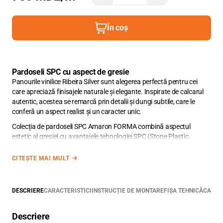
În coș
Pardoseli SPC cu aspect de gresie
Panourile vinilice Ribeira Silver sunt alegerea perfectă pentru cei
care apreciază finisajele naturale și elegante. Inspirate de calcarul
autentic, acestea se remarcă prin detalii și dungi subtile, care le
conferă un aspect realist și un caracter unic.
Colecția de pardoseli SPC Amaron FORMA combină aspectul
estetic al gresiei cu avantajele tehnologiei SPC (Stone Plastic
Composite), fiind rezistente la apă, ușor de întreținut și simplu de
instalat. Pardoselile SPC cu aspect de gresie oferă un aspect
CITEȘTE MAI MULT
elegant și sofisticat oricărui spațiu, fie că este vorba despre
bucătărie, baie sau alte zone cu trafic intens.
Plăcile SPC din colecția
DESCRIERE
CARACTERISTICI
Amaron FORMA
INSTRUCȚIE DE MONTARE
au dimensiunile de 91,4
FIȘA TEHNICĂ
x
CATAL
2
45,7 cm cu suprafața de 0,418 m
. Cutia cu Amaron FORMA
2
Descriere
conține 5 plăci și face 2,088 m