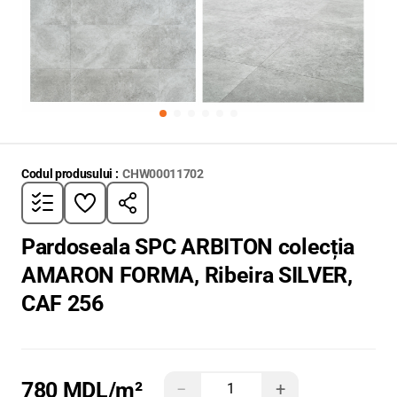
Codul produsului :
CHW00011702
Pardoseala SPC ARBITON colecția
AMARON FORMA, Ribeira SILVER,
CAF 256
780 MDL
/m²
−
+