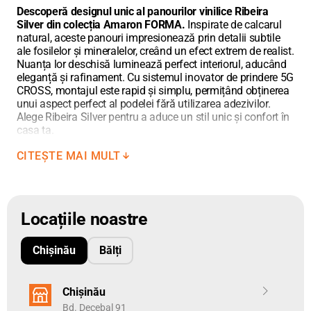
Descoperă designul unic al panourilor vinilice Ribeira
Unitatea de măsură pentru pardoseli este metrul pătrat.
Adăugați
Silver din colecția Amaron FORMA.
Inspirate de calcarul
în coș metrajul necesar, cu zecimale utilizând punct între cifre.
natural, aceste panouri impresionează prin detalii subtile
ale fosilelor și mineralelor, creând un efect extrem de realist.
Nuanța lor deschisă luminează perfect interiorul, aducând
eleganță și rafinament. Cu sistemul inovator de prindere 5G
CROSS, montajul este rapid și simplu, permițând obținerea
unui aspect perfect al podelei fără utilizarea adezivilor.
Alege Ribeira Silver pentru a aduce un stil unic și confort în
casa ta.
CITEȘTE MAI MULT
Aspect Realist al Calcarului
Panourile vinilice Ribeira Silver sunt alegerea perfectă
pentru cei care apreciază finisajele naturale și elegante.
Locațiile noastre
Inspirate de calcarul autentic, acestea se remarcă prin
detalii și dungi subtile, care le conferă un aspect realist și
un caracter unic.
Chișinău
Bălți
Structură Subtilă
Grație tehnologiei avansate de producție, panourile Ribeira
Chișinău
Silver imită structura calcarului real. Abundența detaliilor
creează o senzație de adâncime și autenticitate, aducând
Bd. Decebal 91