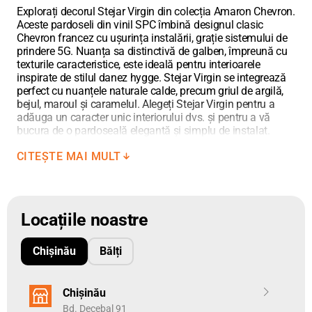
18 plăci dintre care 9 buc. de stânga și 9 buc. de dreapta și face
Explorați decorul Stejar Virgin din colecția Amaron Chevron.
2
Aceste pardoseli din vinil SPC îmbină designul clasic
1,296 m
Chevron francez cu ușurința instalării, grație sistemului de
Unitatea de măsură pentru pardoseli este metrul pătrat.
Adăugați
prindere 5G. Nuanța sa distinctivă de galben, împreună cu
în coș metrajul necesar, cu zecimale utilizând punct între cifre.
texturile caracteristice, este ideală pentru interioarele
inspirate de stilul danez hygge. Stejar Virgin se integrează
perfect cu nuanțele naturale calde, precum griul de argilă,
bejul, maroul și caramelul. Alegeți Stejar Virgin pentru a
adăuga un caracter unic interiorului dvs. și pentru a vă
bucura de o pardoseală elegantă și simplu de instalat.
CITEȘTE MAI MULT
Amaron Chevron Stejar Virgin
Amaron Chevron Stejar Virgin este alegerea perfectă pentru
Locațiile noastre
cei care apreciază frumusețea naturală și autenticitatea
lemnului. Acest decor este inspirat de rusticitatea naturii și
se integrează ideal în stilul Wabi-Sabi, care celebrează
Chișinău
Bălți
imperfecțiunile, simplitatea și naturalețea. Stejar Virgin
reflectă perfect aceste principii.
Chișinău
Caracteristici Distinctive ale Amaron Chevron Stejar Virgin
Bd. Decebal 91