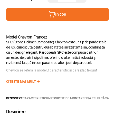
În coș
Model Chevron Francez
SPC (Stone Polimer Composite) Chevron este un tip de pardoseală
de lux, cunoscută pentru durabilitatea și rezistența sa, combinată
cu un design elegant. Pardoseala SPC este compusă dintr-un
amestec de piatră și polimer, oferind o alternativă robustă și
rezistentă la apă în comparație cu alte tipuri de pardoseli.
Chevron se referă la modelul caracteristic în care plăcile sunt
aranjate, formând un model în zig-zag sau în formă de „V”. Acest
model este adesea preferat pentru designurile interioare sofisticate,
CITEȘTE MAI MULT
adăugând un aspect modern și dinamic spațiilor.
Stejar Virgin se integrează perfect cu nuanțele naturale calde,
precum griul de argilă, bejul, maroul și caramelul.
DESCRIERE
CARACTERISTICI
INSTRUCȚIE DE MONTARE
FIȘA TEHNICĂ
CATAL
Plăcile SPC din colecția
Amaron Chevron
au dimensiunile de 60
x
12
Descriere
2
cm cu suprafața de 0,072 m
. Cutia cu AMARON Chevron conține