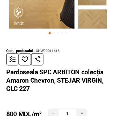
Codul produsului :
CHW00011616
Pardoseala SPC ARBITON colecția
Amaron Chevron, STEJAR VIRGIN,
CLC 227
800 MDL
/m²
−
+