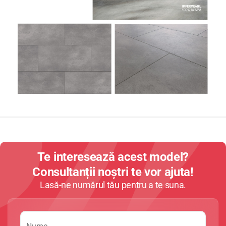
Te interesează acest model?
Consultanții noștri te vor ajuta!
Lasă-ne numărul tău pentru a te suna.