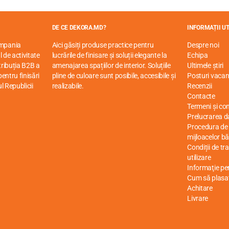
DE CE DEKORA.MD?
INFORMAȚII UT
ompania
Aici găsiți produse practice pentru
Despre noi
 de activitate
lucrările de finisare și soluții elegante la
Echipa
stribuția B2B a
amenajarea spațiilor de interior. Soluțiile
Ultimele știri
entru finisări
pline de culoare sunt posibile, accesibile și
Posturi vacan
ul Republicii
realizabile.
Recenzii
Contacte
Termeni și cond
Prelucrarea d
Procedura de r
mijloacelor bă
Condiții de tr
utilizare
Informaţie p
Cum să plasa
Achitare
Livrare