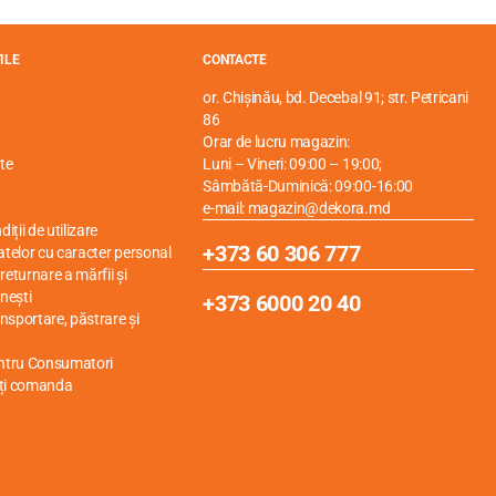
ILE
CONTACTE
or. Chișinău, bd. Decebal 91; str. Petricani
86
Orar de lucru magazin:
te
Luni – Vineri: 09:00 – 19:00;
Sâmbătă-Duminică: 09:00-16:00
e-mail: magazin@dekora.md
iții de utilizare
+373 60 306 777
atelor cu caracter personal
eturnare a mărfii și
nești
+373 6000 20 40
ansportare, păstrare și
entru Consumatori
ți comanda