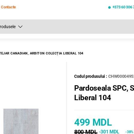
Contacte
+373 60 306 
Toate rezultatele căutării [0 de produse]
TEJAR СANADIAN, ARBITON COLECȚIA LIBERAL 104
Codul produsului :
CHW0000495
Pardoseala SPC, S
Liberal 104
499 MDL
800 MDL
-301 MDL
-38%