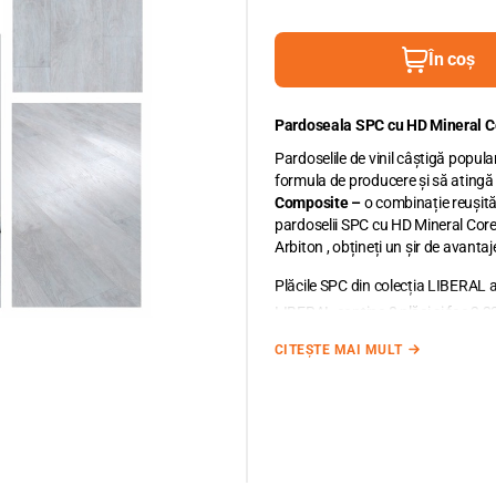
În coș
Pardoseala SPC cu HD Mineral
Pardoselile de vinil câștigă popul
formula de producere și să ating
Composite
–
o combinație reușită 
pardoselii SPC cu HD Mineral Core 
Arbiton , obțineți un șir de avantaj
Plăcile SPC din colecția LIBERAL 
LIBERAL conține 8 plăci și fac 2,
Unitatea de măsură pentru pardose
CITEȘTE MAI MULT
zecimale utilizând punct între cif