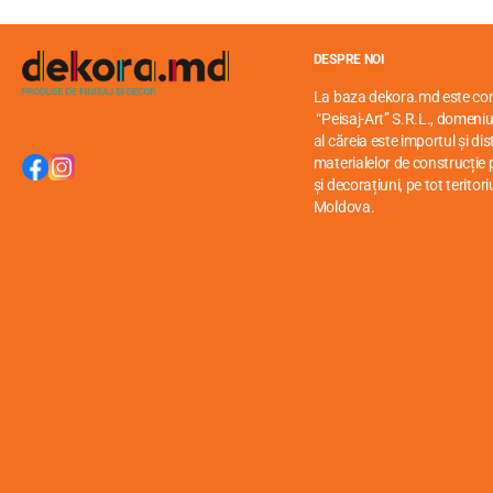
Instrucțiune de instalare format PDF.
DESPRE NOI
La baza dekora.md este c
“Peisaj-Art” S.R.L., domeniul
al căreia este importul și di
materialelor de construcție p
și decorațiuni, pe tot teritori
Moldova.