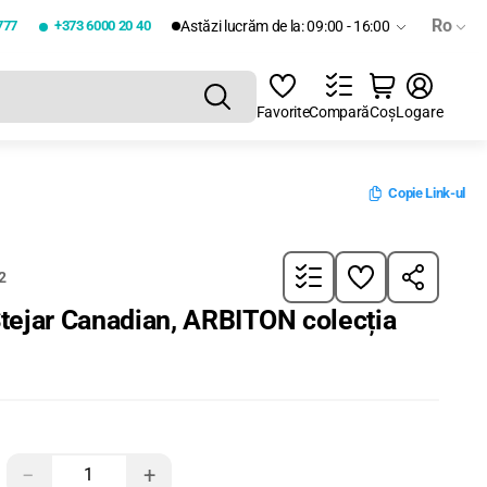
Ro
777
+373 6000 20 40
Astăzi lucrăm de la: 09:00 - 16:00
Favorite
Compară
Coș
Logare
Copie Link-ul
2
tejar Сanadian, ARBITON colecția
−
+