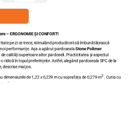
 Core – ERGONOMIE ȘI CONFORT!
aritate pe zi ce trece, stimulând producătorii să îmbunătățească
ă noi performanțe. Așa a apărut pardoseala
Stone Polimer
de calități superioare altor pardoseli. Practicitatea și aspectul
o ridică în topul preferințelor. Astfel, alegând pardoseala SPC de la
e, descrise mai jos.
2
au dimensiunile de 1,22
x
0,229 m cu suprafața de 0,279 m
. Cutia cu
2
235 m
li este metrul pătrat.
Adăugați în coș metrajul necesar, cu
re.